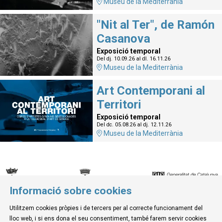
Museu de la Mediterrània
"Nit al Ter", de Ramón
Casanova
Exposició temporal
Del dj. 10.09.26
al dl. 16.11.26
Museu de la Mediterrània
Art Contemporani al
Territori
Exposició temporal
Del dc. 05.08.26
al dj. 12.11.26
Museu de la Mediterrània
Informació sobre cookies
© Museu de la Mediterrània
Utilitzem cookies pròpies i de tercers per al correcte funcionament del
C. d'Ullà, 27-31 | 17257 Torroella de Montgrí
lloc web, i si ens dona el seu consentiment, també farem servir cookies