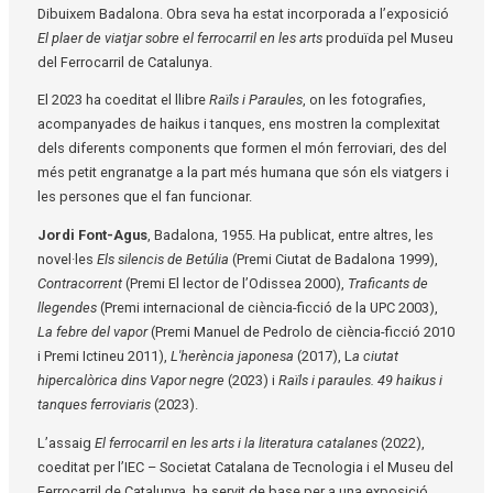
Dibuixem Badalona. Obra seva ha estat incorporada a l’exposició
El plaer de viatjar sobre el ferrocarril en les arts
produïda pel Museu
del Ferrocarril de Catalunya.
El 2023 ha coeditat el llibre
Raïls i Paraules
, on les fotografies,
acompanyades de haikus i tanques, ens mostren la complexitat
dels diferents components que formen el món ferroviari, des del
més petit engranatge a la part més humana que són els viatgers i
les persones que el fan funcionar.
Jordi Font-Agus
, Badalona, 1955. Ha publicat, entre altres, les
novel·les
Els silencis de Betúlia
(Premi Ciutat de Badalona 1999),
Contracorrent
(Premi El lector de l’Odissea 2000),
Traficants de
llegendes
(Premi internacional de ciència-ficció de la UPC 2003),
La febre del vapor
(Premi Manuel de Pedrolo de ciència-ficció 2010
i Premi Ictineu 2011),
L'herència japonesa
(2017), L
a ciutat
hipercalòrica dins Vapor negre
(2023) i
Raïls i paraules. 49 haikus i
tanques ferroviaris
(2023).
L’assaig
El ferrocarril en les arts i la literatura catalanes
(2022),
coeditat per l’IEC – Societat Catalana de Tecnologia i el Museu del
Ferrocarril de Catalunya, ha servit de base per a una exposició