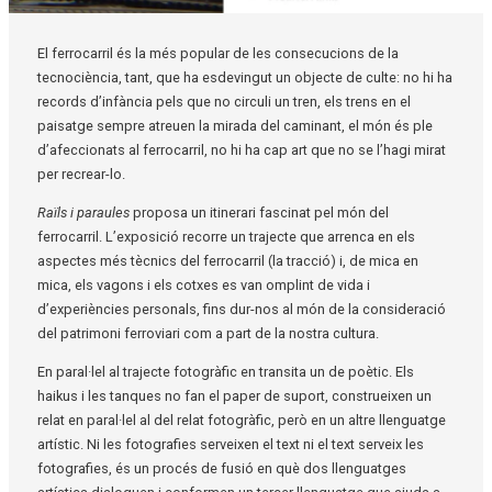
Diapositiva 1 de 1
El ferrocarril és la més popular de les consecucions de la
tecnociència, tant, que ha esdevingut un objecte de culte: no hi ha
records d’infància pels que no circuli un tren, els trens en el
paisatge sempre atreuen la mirada del caminant, el món és ple
d’afeccionats al ferrocarril, no hi ha cap art que no se l’hagi mirat
per recrear-lo.
Raïls i paraules
proposa un itinerari fascinat pel món del
ferrocarril. L’exposició recorre un trajecte que arrenca en els
aspectes més tècnics del ferrocarril (la tracció) i, de mica en
mica, els vagons i els cotxes es van omplint de vida i
d’experiències personals, fins dur-nos al món de la consideració
del patrimoni ferroviari com a part de la nostra cultura.
En paral·lel al trajecte fotogràfic en transita un de poètic. Els
haikus i les tanques no fan el paper de suport, construeixen un
relat en paral·lel al del relat fotogràfic, però en un altre llenguatge
artístic. Ni les fotografies serveixen el text ni el text serveix les
fotografies, és un procés de fusió en què dos llenguatges