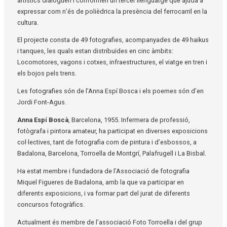
artístics dialoguen i conformen un tercer llenguatge que ajuda a
expressar com n’és de polièdrica la presència del ferrocarril en la
cultura.
El projecte consta de 49 fotografies, acompanyades de 49 haikus
i tanques, les quals estan distribuïdes en cinc àmbits:
Locomotores, vagons i cotxes, infraestructures, el viatge en tren i
els bojos pels trens.
Les fotografies són de l’Anna Espí Bosca i els poemes són d’en
Jordi Font-Agus.
Anna Espí Boscà
, Barcelona, 1955. Infermera de professió,
fotògrafa i pintora amateur, ha participat en diverses exposicions
col·lectives, tant de fotografia com de pintura i d’esbossos, a
Badalona, Barcelona, Torroella de Montgrí, Palafrugell i La Bisbal.
Ha estat membre i fundadora de l’Associació de fotografia
Miquel Figueres de Badalona, amb la que va participar en
diferents exposicions, i va formar part del jurat de diferents
concursos fotogràfics.
Actualment és membre de l’associació Foto Torroella i del grup