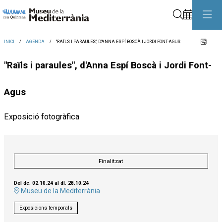
Cerca
Comp
INICI
AGENDA
"RAÏLS I PARAULES", D'ANNA ESPÍ BOSCÀ I JORDI FONT-AGUS
"Raïls i paraules", d'Anna Espí Boscà i Jordi Font-
Agus
Exposició fotogràfica
Finalitzat
Del dc. 02.10.24
al dl. 28.10.24
Museu de la Mediterrània
Exposicions temporals