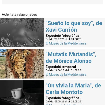
Activitats relacionades
"Sueño lo que soy", de
Xavi Carrión
Exposició fotogràfica
Del dc. 29.07.26
al dl. 31.08.26
Museu de la Mediterrània
"Mutatis Mutandis",
de Mònica Alonso
Exposició temporal
Del dv. 19.06.26
al dl. 31.08.26
Museu de la Mediterrània
"On vivia la Maria", de
Carla Montoto
Exposició fotogràfica
Del dc. 02.09.26
al dl. 28.09.26