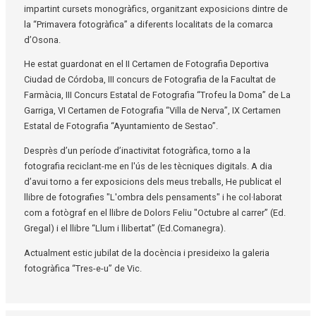
impartint cursets monogràfics, organitzant exposicions dintre de
la “Primavera fotogràfica” a diferents localitats de la comarca
d’Osona.
He estat guardonat en el II Certamen de Fotografia Deportiva
Ciudad de Córdoba, III concurs de Fotografia de la Facultat de
Farmàcia, III Concurs Estatal de Fotografia “Trofeu la Doma” de La
Garriga, VI Certamen de Fotografia “Villa de Nerva”, IX Certamen
Estatal de Fotografia “Ayuntamiento de Sestao”.
Desprès d’un període d’inactivitat fotogràfica, torno a la
fotografia reciclant-me en l'ús de les tècniques digitals. A dia
d’avui torno a fer exposicions dels meus treballs, He publicat el
llibre de fotografies "L'ombra dels pensaments" i he col·laborat
com a fotògraf en el llibre de Dolors Feliu "Octubre al carrer” (Ed.
Gregal) i el llibre “Llum i llibertat” (Ed.Comanegra).
Actualment estic jubilat de la docència i presideixo la galeria
fotogràfica “Tres-e-u” de Vic.