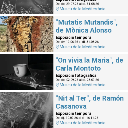
Del dc. 29.07.26
al dl. 31.08.26
Museu de la Mediterrània
"Mutatis Mutandis",
de Mònica Alonso
Exposició temporal
Del dv. 19.06.26
al dl. 31.08.26
Museu de la Mediterrània
"On vivia la Maria", de
Carla Montoto
Exposició fotogràfica
Del dc. 02.09.26
al dl. 28.09.26
Museu de la Mediterrània
"Nit al Ter", de Ramón
Casanova
Exposició temporal
Del dj. 10.09.26
al dl. 16.11.26
Museu de la Mediterrània