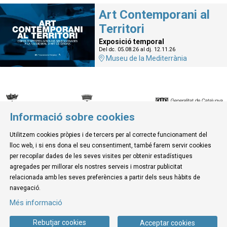
Art Contemporani al
Territori
Exposició temporal
Del dc. 05.08.26
al dj. 12.11.26
Museu de la Mediterrània
Informació sobre cookies
© Museu de la Mediterrània
Utilitzem cookies pròpies i de tercers per al correcte funcionament del
C. d'Ullà, 27-31 | 17257 Torroella de Montgrí
lloc web, i si ens dona el seu consentiment, també farem servir cookies
Tel. 972 755 180 a/e: info@museudelamediterrania.cat
per recopilar dades de les seves visites per obtenir estadístiques
agregades per millorar els nostres serveis i mostrar publicitat
relacionada amb les seves preferències a partir dels seus hàbits de
Sitemap
|
Avís Legal
|
Ús de Cookies
|
Contactar
navegació.
Més informació
Link a instagram
Link a youtube
Link a twitter
Link a facebook
Rebutjar cookies
Acceptar cookies