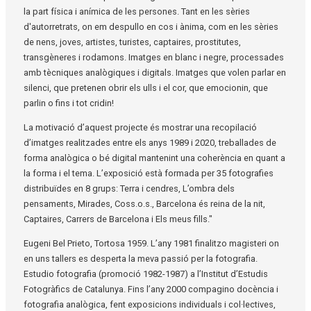
la part física i anímica de les persones. Tant en les sèries
d'autorretrats, on em despullo en cos i ànima, com en les sèries
de nens, joves, artistes, turistes, captaires, prostitutes,
transgèneres i rodamons. Imatges en blanc i negre, processades
amb tècniques analògiques i digitals. Imatges que volen parlar en
silenci, que pretenen obrir els ulls i el cor, que emocionin, que
parlin o fins i tot cridin!
La motivació d’aquest projecte és mostrar una recopilació
d’imatges realitzades entre els anys 1989 i 2020, treballades de
forma analògica o bé digital mantenint una coherència en quant a
la forma i el tema. L’exposició està formada per 35 fotografies
distribuïdes en 8 grups: Terra i cendres, L’ombra dels
pensaments, Mirades, Coss.o.s., Barcelona és reina de la nit,
Captaires, Carrers de Barcelona i Els meus fills."
Eugeni Bel Prieto, Tortosa 1959. L’any 1981 finalitzo magisteri on
en uns tallers es desperta la meva passió per la fotografia.
Estudio fotografia (promoció 1982-1987) a l’Institut d’Estudis
Fotogràfics de Catalunya. Fins l’any 2000 compagino docència i
fotografia analògica, fent exposicions individuals i col·lectives,