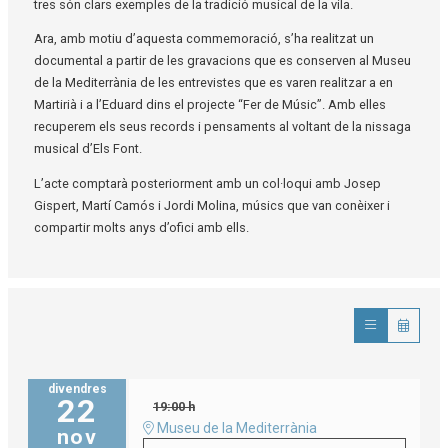
tres són clars exemples de la tradició musical de la vila.
Ara, amb motiu d’aquesta commemoració, s’ha realitzat un
documental a partir de les gravacions que es conserven al Museu
de la Mediterrània de les entrevistes que es varen realitzar a en
Martirià i a l’Eduard dins el projecte “Fer de Músic”. Amb elles
recuperem els seus records i pensaments al voltant de la nissaga
musical d’Els Font.
L’acte comptarà posteriorment amb un col·loqui amb Josep
Gispert, Martí Camós i Jordi Molina, músics que van conèixer i
compartir molts anys d’ofici amb ells.
divendres
22
19:00 h
Museu de la Mediterrània
nov