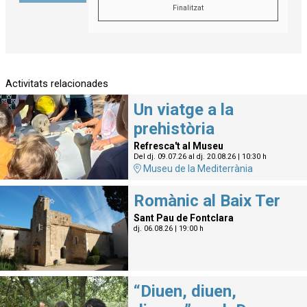
Finalitzat
Activitats relacionades
Un viatge a la
prehistòria
Refresca't al Museu
Del dj. 09.07.26
al dj. 20.08.26
|
10:30 h
Museu de la Mediterrània
Romànic al Baix Ter
Sant Pau de Fontclara
dj. 06.08.26
|
19:00 h
“Diuen, diuen,