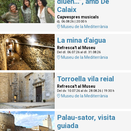
diuen...”, amb De
Calaix
Capvespres musicals
dj. 06.08.26
|
20:00 h
Museu de la Mediterrània
La mina d'aigua
Refresca't al Museu
Del dl. 06.07.26
al dl. 31.08.26
Museu de la Mediterrània
Torroella vila reial
Refresca't al Museu
Del dv. 10.07.26
al dv. 28.08.26
|
19:30 h
Museu de la Mediterrània
Palau-sator, visita
guiada