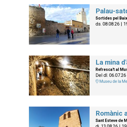
Palau-sato
Sortides pel Bai
ds. 08.08.26
|
1
La mina d'
Refresca't al Mu
Del dl. 06.07.26
Museu de la Me
Romànic a
Sant Esteve de 
dj. 13.08.26
|
19