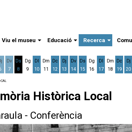
Viu el museu
Educació
Recerca
Comu
Dj
Dv
Ds
Dg
Dl
Dm
Dc
Dj
Dv
Ds
Dg
Dl
Dm
Dc
Dj
6
7
8
9
10
11
12
13
14
15
16
17
18
19
20
gost
cres 5 d'agost
Dijous 6 d'agost
Divendres 7 d'agost
Dissabte 8 d'agost
Dilluns 10 d'agost
Dimecres 12 d'agost
Dijous 13 d'agost
Divendres 14 d'agost
Dissabte 15 d'agost
Dilluns 17 d'ag
Dimec
D
OCAL
mòria Històrica Local
araula - Conferència