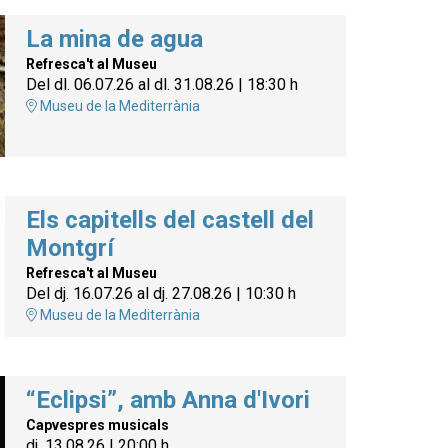
La mina de agua
Refresca't al Museu
Del dl. 06.07.26
al dl. 31.08.26
|
18:30 h
Museu de la Mediterrània
Els capitells del castell del
Montgrí
Refresca't al Museu
Del dj. 16.07.26
al dj. 27.08.26
|
10:30 h
Museu de la Mediterrània
“Eclipsi”, amb Anna d'Ivori
Capvespres musicals
dj. 13.08.26
|
20:00 h