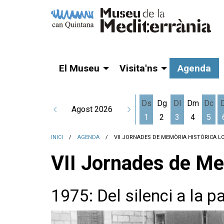
El Museu
Visita'ns
Agenda
Ds
Dg
Dl
Dm
Dc
Agost 2026
1
2
3
4
5
Dissabte 1 d'agost
Dilluns 3 d'a
Dime
INICI
AGENDA
VII JORNADES DE MEMÒRIA HISTÒRICA L
VII Jornades de Me
1975: Del silenci a la p