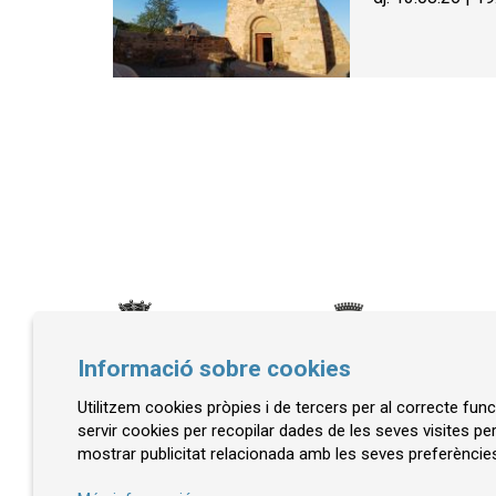
Informació sobre cookies
Utilitzem cookies pròpies i de tercers per al correcte fu
© Museu de la Mediterrània
servir cookies per recopilar dades de les seves visites pe
mostrar publicitat relacionada amb les seves preferències
C. d'Ullà, 27-31 | 17257 Torroella de Montgrí
Tel. 972 755 180 a/e: info@museudelamediterran