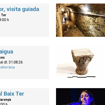
r, visita guiada
x Ter
9:00 h
aigua
seu
al dl. 31.08.26
diterrània
l Baix Ter
Marenyà
:00 h