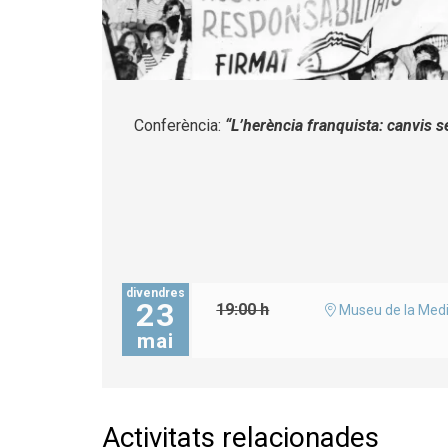
Diapositiva 1 de 1
Conferència:
“L’herència franquista: canvis 
divendres
23
19:00 h
Museu de la Medi
mai
Activitats relacionades