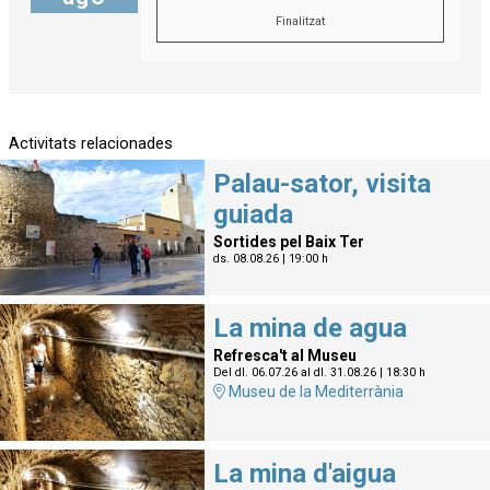
Finalitzat
Activitats relacionades
Palau-sator, visita
guiada
Sortides pel Baix Ter
ds. 08.08.26
|
19:00 h
La mina de agua
Refresca't al Museu
Del dl. 06.07.26
al dl. 31.08.26
|
18:30 h
Museu de la Mediterrània
La mina d'aigua