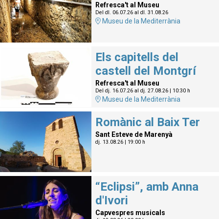
Refresca't al Museu
Del dl. 06.07.26
al dl. 31.08.26
Museu de la Mediterrània
Els capitells del
castell del Montgrí
Refresca't al Museu
Del dj. 16.07.26
al dj. 27.08.26
|
10:30 h
Museu de la Mediterrània
Romànic al Baix Ter
Sant Esteve de Marenyà
dj. 13.08.26
|
19:00 h
“Eclipsi”, amb Anna
d'Ivori
Capvespres musicals