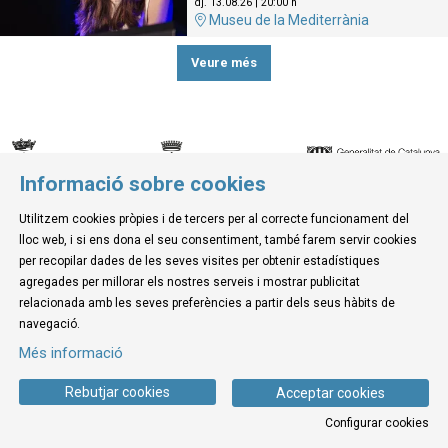
dj. 13.08.26
|
20:00 h
Museu de la Mediterrània
Veure més
Informació sobre cookies
© Museu de la Mediterrània
Utilitzem cookies pròpies i de tercers per al correcte funcionament del
C. d'Ullà, 27-31 | 17257 Torroella de Montgrí
lloc web, i si ens dona el seu consentiment, també farem servir cookies
Tel. 972 755 180 a/e: info@museudelamediterrania.cat
per recopilar dades de les seves visites per obtenir estadístiques
agregades per millorar els nostres serveis i mostrar publicitat
relacionada amb les seves preferències a partir dels seus hàbits de
Sitemap
|
Avís Legal
|
Ús de Cookies
|
Contactar
navegació.
Més informació
Link a instagram
Link a youtube
Link a twitter
Link a facebook
Rebutjar cookies
Acceptar cookies
Configurar cookies