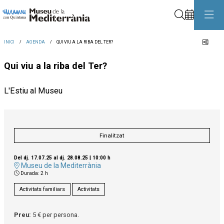
Cerca
Comp
INICI
AGENDA
QUI VIU A LA RIBA DEL TER?
Qui viu a la riba del Ter?
L'Estiu al Museu
Finalitzat
Del dj. 17.07.25
al dj. 28.08.25
|
10:00 h
Museu de la Mediterrània
Durada:
2 h
Activitats familiars
Activitats
Preu:
5 € per persona.