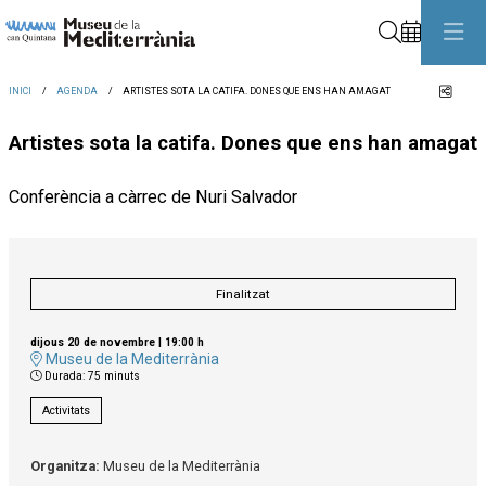
Cerca
Comp
INICI
AGENDA
ARTISTES SOTA LA CATIFA. DONES QUE ENS HAN AMAGAT
Artistes sota la catifa. Dones que ens han amagat
Conferència a càrrec de Nuri Salvador
Finalitzat
dijous 20 de novembre
|
19:00 h
Museu de la Mediterrània
Durada:
75 minuts
Activitats
Organitza:
Museu de la Mediterrània