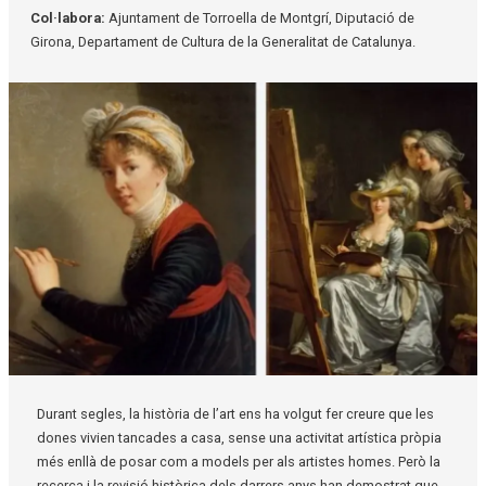
Col·labora:
Ajuntament de Torroella de Montgrí, Diputació de
Girona, Departament de Cultura de la Generalitat de Catalunya.
Diapositiva 1 de 1
Durant segles, la història de l’art ens ha volgut fer creure que les
dones vivien tancades a casa, sense una activitat artística pròpia
més enllà de posar com a models per als artistes homes. Però la
recerca i la revisió històrica dels darrers anys han demostrat que