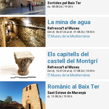
Sortides pel Baix Ter
ds. 08.08.26
|
19:00 h
La mina de agua
Refresca't al Museu
Del dl. 06.07.26
al dl. 31.08.26
|
18:30 h
Museu de la Mediterrània
Els capitells del
castell del Montgrí
Refresca't al Museu
Del dj. 16.07.26
al dj. 27.08.26
|
10:30 h
Museu de la Mediterrània
Romànic al Baix Ter
Sant Esteve de Marenyà
dj. 13.08.26
|
19:00 h