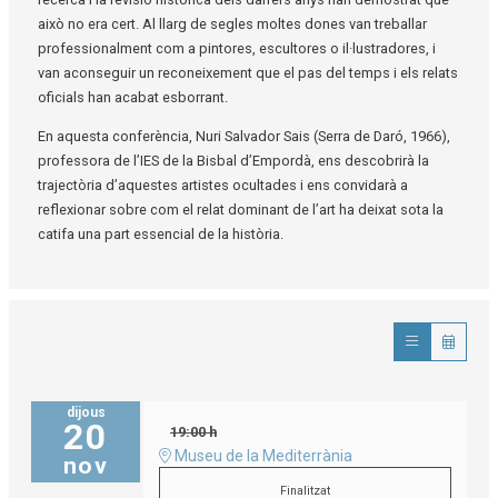
això no era cert. Al llarg de segles moltes dones van treballar
professionalment com a pintores, escultores o il·lustradores, i
van aconseguir un reconeixement que el pas del temps i els relats
oficials han acabat esborrant.
En aquesta conferència, Nuri Salvador Sais (Serra de Daró, 1966),
professora de l’IES de la Bisbal d’Empordà, ens descobrirà la
trajectòria d’aquestes artistes ocultades i ens convidarà a
reflexionar sobre com el relat dominant de l’art ha deixat sota la
catifa una part essencial de la història.
dijous
20
19:00 h
Museu de la Mediterrània
nov
Finalitzat