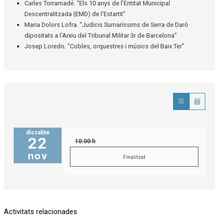
Carles Torramadé. “Els 10 anys de l'Entitat Municipal
Descentralitzada (EMD) de l'Estartit”
Maria Dolors Lofra. “Judicis Sumaríssims de Serra de Daró
dipositats a l’Arxiu del Tribunal Militar 3r de Barcelona”
Josep Loredo. “Cobles, orquestres i músics del Baix Ter”
dissabte
22
10:00 h
nov
Finalitzat
Activitats relacionades