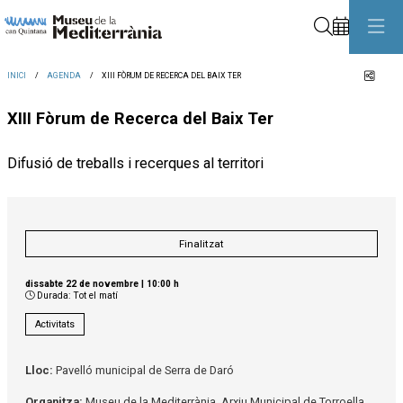
Cerca
Comp
INICI
AGENDA
XIII FÒRUM DE RECERCA DEL BAIX TER
XIII Fòrum de Recerca del Baix Ter
Difusió de treballs i recerques al territori
Finalitzat
dissabte 22 de novembre
|
10:00 h
Durada:
Tot el matí
Activitats
Lloc:
Pavelló municipal de Serra de Daró
Organitza:
Museu de la Mediterrània, Arxiu Municipal de Torroella