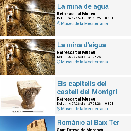
La mina de agua
Refresca't al Museu
Del dl. 06.07.26
al dl. 31.08.26
|
18:30 h
Museu de la Mediterrània
La mina d'aigua
Refresca't al Museu
Del dl. 06.07.26
al dl. 31.08.26
Museu de la Mediterrània
Els capitells del
castell del Montgrí
Refresca't al Museu
Del dj. 16.07.26
al dj. 27.08.26
|
10:30 h
Museu de la Mediterrània
Romànic al Baix Ter
Sant Esteve de Marenyà