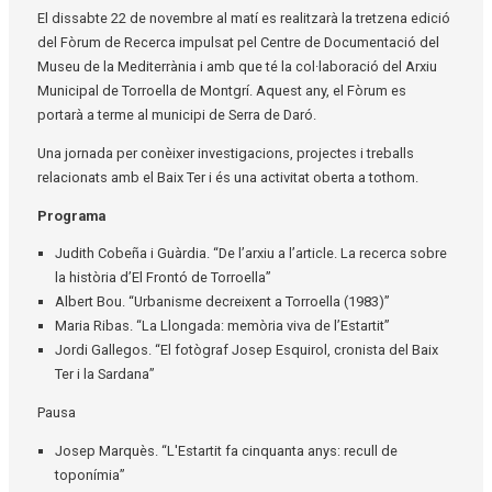
El dissabte 22 de novembre al matí es realitzarà la tretzena edició
del Fòrum de Recerca impulsat pel Centre de Documentació del
Museu de la Mediterrània i amb que té la col·laboració del Arxiu
Municipal de Torroella de Montgrí. Aquest any, el Fòrum es
portarà a terme al municipi de Serra de Daró.
Una jornada per conèixer investigacions, projectes i treballs
relacionats amb el Baix Ter i és una activitat oberta a tothom.
Programa
Judith Cobeña i Guàrdia. “De l’arxiu a l’article. La recerca sobre
la història d’El Frontó de Torroella”
Albert Bou. “Urbanisme decreixent a Torroella (1983)”
Maria Ribas. “La Llongada: memòria viva de l’Estartit”
Jordi Gallegos. “El fotògraf Josep Esquirol, cronista del Baix
Ter i la Sardana”
Pausa
Josep Marquès. “L'Estartit fa cinquanta anys: recull de
toponímia”