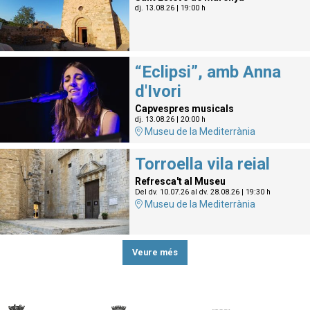
dj. 13.08.26
|
19:00 h
“Eclipsi”, amb Anna
d'Ivori
Capvespres musicals
dj. 13.08.26
|
20:00 h
Museu de la Mediterrània
Torroella vila reial
Refresca't al Museu
Del dv. 10.07.26
al dv. 28.08.26
|
19:30 h
Museu de la Mediterrània
Veure més