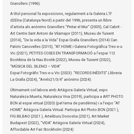
Granollers (1996).
A títol personal fa exposicions, regularment a la Galeria L'lf
d2Elna (Catalunya Nord) a partir del 1996, presenta un llibre
d'artista als anònims Granollers "Pintar el Mur" (2005), Cal Cabrit -
Art Centre Sant Antoni de Vilamajor (2011), Museu de Tuixent
(2014), "De la vida a la Vida" Espai Gralla Granollers (2014) Can
Palots Canovelles (2015), "AT HOME i Galeria Fotogràfica Tres-e-u
Vic (2021), PETITES COSES EN TRANSFORMACIÓ a l'espai 112
Bostikina de la Nau Bostik (2022), Museu de Tuixent (2022),
“MÚSICA DEL SILENCI – VIDA”
Espai Fotogràfic Tres-e-u Vic (2023). “RECORDS INÈDITS” Llibreria
La Gralla (2024), "Arrels21/3/4" anònims (2024).
Últimament col·labora amb Artágora Galería Virtual, expo
Naturaleza Muerta, Naturaleza Viva (2019), participa a ART PHOTO
BCN al espai virtual (2020) (pel tema de pandèmia) i a l'expo "AT
HOME" Artágora Galería Virtual. Participa Art Photo BCN (2021 ),
FIG BILBAO (2021 ), Arteliburu Donostia (2021), Art Market
Budapest (2022), "VIDA" Artágora Galería Virtual (2024),
Affordable Art Fair Stockholm (2024)