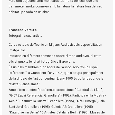
Però són objectes amb molt caràcter, molta bellesa, que ens
transmeten molta connexió amb la natura, la natura fora del seu
hàbitat i posada en un altar.
Francesc Ventura
fotògraf - visual artista
Cursa estudis de Tècnic en Mitjans Audiovisuals especialitat en
imatge i So.
Participa en diferents seminaris sobre el món audiovisual entre
ells el grup taller d'art fotogràfic a Barcelona.
És un dels membres fundadors de l'Associació "G-57, Espai
Referencial", a Granollers, l'any 1992, que s'ocupa principalment
de la difusió de l'art conceptual. L'any 1995 és cofundador de la
revista "Senseismes".
Amb altres artistes fa diferents exposicions: "Catedral de Llum",
"G-57 Espai Referencial Granollers" (1992). Participa en la Mostra -
Acció "Destruïm la Guerra" Granollers (1995), "Alfa i Omega", Sala
Sant Jordi Granollers (1995), Galeria AB Granollers (1995)
"Katalonien in Berlin" 16 Artistes Catalans Berlín (1996), Museu de