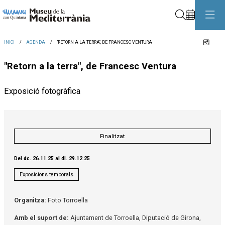
Cerca
Comp
INICI
AGENDA
"RETORN A LA TERRA", DE FRANCESC VENTURA
"Retorn a la terra", de Francesc Ventura
Exposició fotogràfica
Finalitzat
Del dc. 26.11.25
al dl. 29.12.25
Exposicions temporals
Organitza:
Foto Torroella
Amb el suport de:
Ajuntament de Torroella, Diputació de Girona,