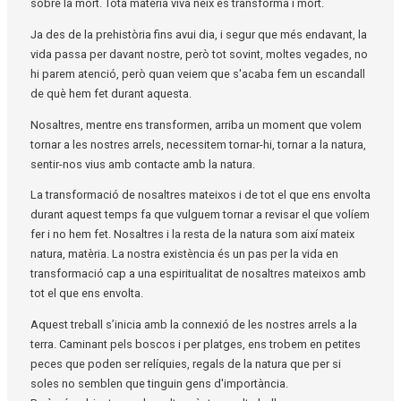
sobre la mort. Tota matèria viva neix es transforma i mort.
Ja des de la prehistòria fins avui dia, i segur que més endavant, la
vida passa per davant nostre, però tot sovint, moltes vegades, no
hi parem atenció, però quan veiem que s'acaba fem un escandall
de què hem fet durant aquesta.
Nosaltres, mentre ens transformen, arriba un moment que volem
tornar a les nostres arrels, necessitem tornar-hi, tornar a la natura,
sentir-nos vius amb contacte amb la natura.
La transformació de nosaltres mateixos i de tot el que ens envolta
durant aquest temps fa que vulguem tornar a revisar el que volíem
fer i no hem fet. Nosaltres i la resta de la natura som així mateix
natura, matèria. La nostra existència és un pas per la vida en
transformació cap a una espiritualitat de nosaltres mateixos amb
tot el que ens envolta.
Aquest treball s’inicia amb la connexió de les nostres arrels a la
terra. Caminant pels boscos i per platges, ens trobem en petites
peces que poden ser relíquies, regals de la natura que per si
soles no semblen que tinguin gens d'importància.