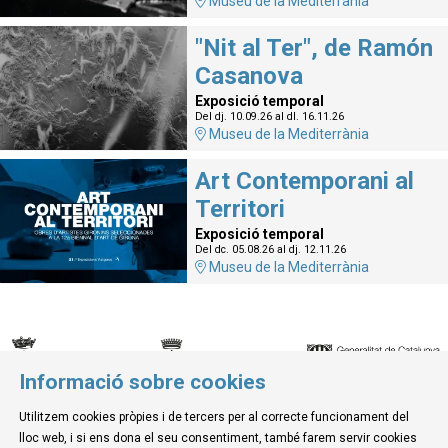
Museu de la Mediterrània
"Nit al Ter", de Ramón
Casanova
Exposició temporal
Del dj. 10.09.26
al dl. 16.11.26
Museu de la Mediterrània
Art Contemporani al
Territori
Exposició temporal
Del dc. 05.08.26
al dj. 12.11.26
Museu de la Mediterrània
Informació sobre cookies
© Museu de la Mediterrània
Utilitzem cookies pròpies i de tercers per al correcte funcionament del
C. d'Ullà, 27-31 | 17257 Torroella de Montgrí
lloc web, i si ens dona el seu consentiment, també farem servir cookies