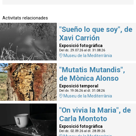
Activitats relacionades
"Sueño lo que soy", de
Xavi Carrión
Exposició fotogràfica
Del dc. 29.07.26
al dl. 31.08.26
Museu de la Mediterrània
"Mutatis Mutandis",
de Mònica Alonso
Exposició temporal
Del dv. 19.06.26
al dl. 31.08.26
Museu de la Mediterrània
"On vivia la Maria", de
Carla Montoto
Exposició fotogràfica
Del dc. 02.09.26
al dl. 28.09.26