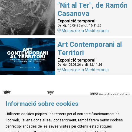
"Nit al Ter", de Ramón
Casanova
Exposició temporal
Del dj. 10.09.26
al dl. 16.11.26
Museu de la Mediterrània
Art Contemporani al
Territori
Exposició temporal
Del dc. 05.08.26
al dj. 12.11.26
Museu de la Mediterrània
Informació sobre cookies
© Museu de la Mediterrània
Utilitzem cookies pròpies i de tercers per al correcte funcionament del
C. d'Ullà, 27-31 | 17257 Torroella de Montgrí
lloc web, i si ens dona el seu consentiment, també farem servir cookies
Tel. 972 755 180 a/e: info@museudelamediterrania.cat
per recopilar dades de les seves visites per obtenir estadístiques