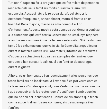
“On són?” Aquesta és la pregunta que es fan milers de persones
respecte dels seus familiars morts durant la Guerra Civil
espanyola. Assassinats a la rereguarda, afusellats per la
dictadura franquista o, principalment, morts al front o en un
hospital. De la majoria, mai no se n’ha conegut el lloc
d’enterrament.Aquesta mostra està pensada per donar a conèixer
a la ciutadania què està fent la Generalitat de Catalunya respecte
a les fosses comunes i què ha fet amb anterioritat. S’hi destaquen
també les exhumacions que va iniciar la Generalitat republicana
durant la mateixa Guerra Civil. Així mateix, informa dels resultats
d’aquestes actuacions i posa tres exemples de famílies que
cerquen o han cercat i localitzat el seu familiar desaparegut
durant la guerra.
Alhora, és un homenatge i un reconeixement a les persones que
tenen familiars no localitzats. A l’exposició es pot veure com es
fa la recerca d’un desaparegut, com s’exhuma una fossa comuna
i què succeeix amb les restes que s’identifiquen i amb aquelles
que no poden ser identificades. Consta de sis àmbits que tenen
com a eix central les fosses comunes, els desapareguts i les
famílies.