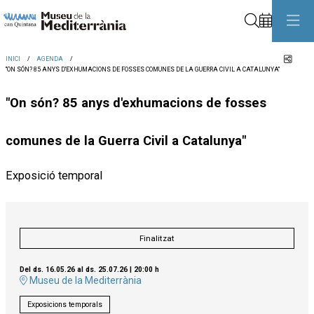
Cerca
Comp
INICI
AGENDA
"ON SÓN? 85 ANYS D'EXHUMACIONS DE FOSSES COMUNES DE LA GUERRA CIVIL A CATALUNYA"
"On són? 85 anys d'exhumacions de fosses
comunes de la Guerra Civil a Catalunya"
Exposició temporal
Finalitzat
Del ds. 16.05.26
al ds. 25.07.26
|
20:00 h
Museu de la Mediterrània
Exposicions temporals