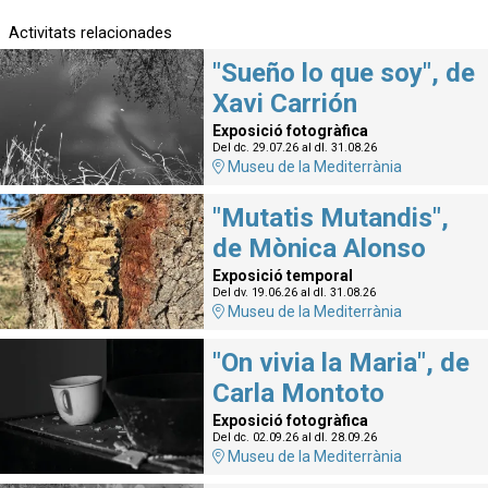
Activitats relacionades
"Sueño lo que soy", de
Xavi Carrión
Exposició fotogràfica
Del dc. 29.07.26
al dl. 31.08.26
Museu de la Mediterrània
"Mutatis Mutandis",
de Mònica Alonso
Exposició temporal
Del dv. 19.06.26
al dl. 31.08.26
Museu de la Mediterrània
"On vivia la Maria", de
Carla Montoto
Exposició fotogràfica
Del dc. 02.09.26
al dl. 28.09.26
Museu de la Mediterrània