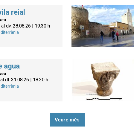
ila reial
seu
al dv. 28.08.26
|
19:30 h
diterrània
e agua
seu
al dl. 31.08.26
|
18:30 h
diterrània
Veure més