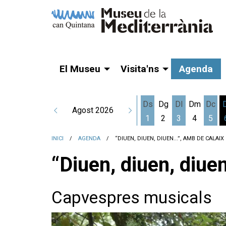
El Museu
Visita'ns
Agenda
Ds
Dg
Dl
Dm
Dc
Agost 2026
1
2
3
4
5
Dissabte 1 d'agost
Dilluns 3 d'a
Dime
INICI
AGENDA
“DIUEN, DIUEN, DIUEN...”, AMB DE CALAIX
“Diuen, diuen, diuen
Capvespres musicals