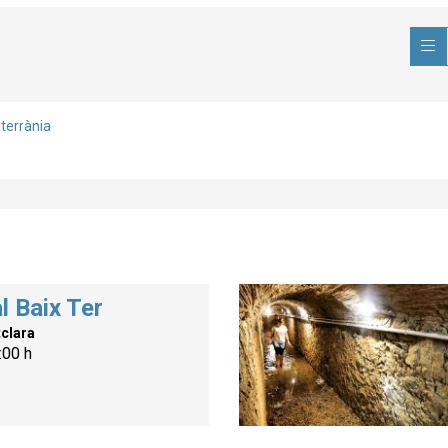
terrània
l Baix Ter
clara
:00 h