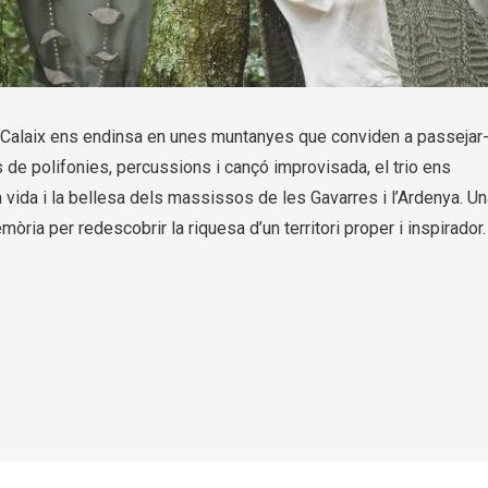
De Calaix ens endinsa en unes muntanyes que conviden a passejar-
s de polifonies, percussions i cançó improvisada, el trio ens
a vida i la bellesa dels massissos de les Gavarres i l’Ardenya. U
ria per redescobrir la riquesa d’un territori proper i inspirador.