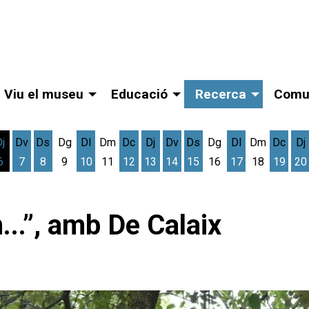
Viu el museu
Educació
Recerca
Comu
Dj
Dv
Ds
Dg
Dl
Dm
Dc
Dj
Dv
Ds
Dg
Dl
Dm
Dc
Dj
6
7
8
9
10
11
12
13
14
15
16
17
18
19
20
gost
cres 5 d'agost
Dijous 6 d'agost
Divendres 7 d'agost
Dissabte 8 d'agost
Dilluns 10 d'agost
Dimecres 12 d'agost
Dijous 13 d'agost
Divendres 14 d'agost
Dissabte 15 d'agost
Dilluns 17 d'ag
Dimec
D
...”, amb De Calaix