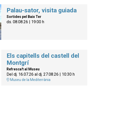
Palau-sator, visita guiada
Sortides pel Baix Ter
ds. 08.08.26
|
19:00 h
Els capitells del castell del
Montgrí
Refresca't al Museu
Del dj. 16.07.26
al dj. 27.08.26
|
10:30 h
Museu de la Mediterrània