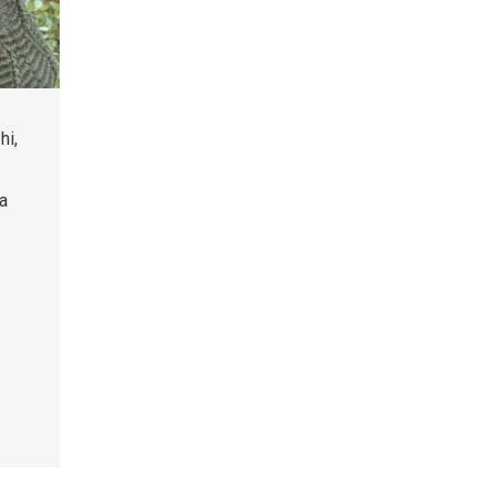
hi,
na