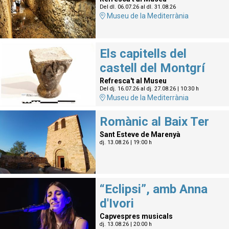
Del dl. 06.07.26
al dl. 31.08.26
Museu de la Mediterrània
Els capitells del
castell del Montgrí
Refresca't al Museu
Del dj. 16.07.26
al dj. 27.08.26
|
10:30 h
Museu de la Mediterrània
Romànic al Baix Ter
Sant Esteve de Marenyà
dj. 13.08.26
|
19:00 h
“Eclipsi”, amb Anna
d'Ivori
Capvespres musicals
dj. 13.08.26
|
20:00 h