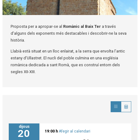
Diapositiva 1 de 1
Proposta per a apropar-se al
Romànic al Baix Ter
a través
d'alguns dels exponents més destacables i descobrir-ne la seva
història.
Llabià està situat en un lloc enlairat, a la serra que envolta l’antic
estany d’Ullastret. El nucli del poble culmina en una església
romànica dedicada a sant Romà, que es construí entorn dels
segles XII-XIII.
dijous
20
19:00 h
Afegir al calendari