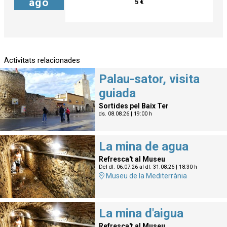
ago
5 €
Activitats relacionades
Palau-sator, visita
guiada
Sortides pel Baix Ter
ds. 08.08.26
|
19:00 h
La mina de agua
Refresca't al Museu
Del dl. 06.07.26
al dl. 31.08.26
|
18:30 h
Museu de la Mediterrània
La mina d'aigua
Refresca't al Museu