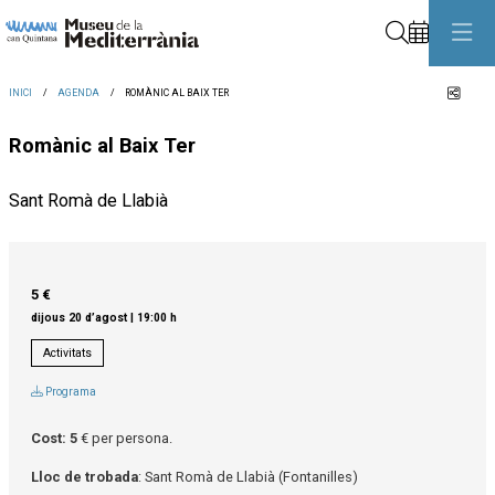
Cerca
Comp
INICI
AGENDA
ROMÀNIC AL BAIX TER
Romànic al Baix Ter
Sant Romà de Llabià
5 €
dijous 20 d’agost
|
19:00 h
Activitats
Programa
Cost: 5
€ per persona.
Lloc de trobada
: Sant Romà de Llabià (Fontanilles)