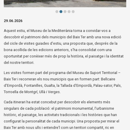
Diapositiva 2 de 5
29.06.2026
Aquest estiu, el Museu de la Mediterrània torna a convidar-vos a
descobrir el patrimoni dels municipis del Baix Ter amb una nova edició
del cicle de visites guiades d'estiu, una proposta que, després de la
bona acollida de les edicions anteriors, s'ha consolidat com una
oportunitat per conèixer més de prop la història, el paisatge i la identitat
del nostre territori.
Les visites formen part del programa del Museu de Suport Territorial –
Baix Ter i recorreran els nou municipis que en formen part: Bellcaire
d'Empordà, Fontanilles, Gualta, la Tallada d'Empordà, Palau-sator, Pals,
Torroella de Montgrí, Ullà i Verges.
Cada itinerari ha estat concebut per descobrir els elements més
singulars de cada població: el patrimoni monumental, l'urbanisme
històric, el paisatge, les activitats tradicionals i les històries que han
configurat la personalitat de cada municipi. Una proposta per mirar el
Baix Ter amb nous ulls i entendre'l com un territori compartit, ric en