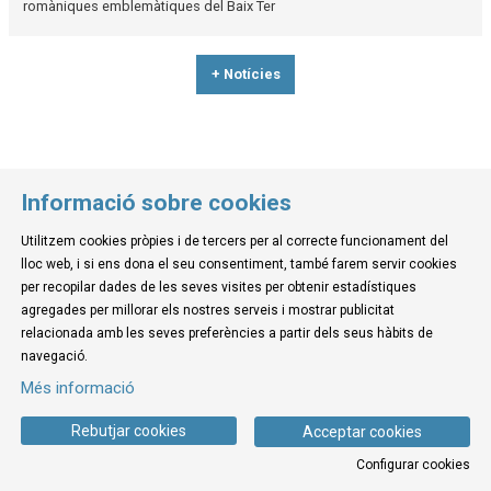
romàniques emblemàtiques del Baix Ter
+ Notícies
Informació sobre cookies
Utilitzem cookies pròpies i de tercers per al correcte funcionament del
© Museu de la Mediterrània
lloc web, i si ens dona el seu consentiment, també farem servir cookies
C. d'Ullà, 27-31 | 17257 Torroella de Montgrí
per recopilar dades de les seves visites per obtenir estadístiques
Tel. 972 755 180 a/e: info@museudelamediterrania.cat
agregades per millorar els nostres serveis i mostrar publicitat
relacionada amb les seves preferències a partir dels seus hàbits de
navegació.
Sitemap
|
Avís Legal
|
Ús de Cookies
|
Contactar
Més informació
Link a instagram
Link a youtube
Link a twitter
Link a facebook
Rebutjar cookies
Acceptar cookies
Configurar cookies