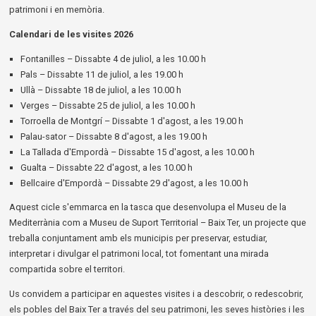
patrimoni i en memòria.
Calendari de les visites 2026
Fontanilles – Dissabte 4 de juliol, a les 10.00 h
Pals – Dissabte 11 de juliol, a les 19.00 h
Ullà – Dissabte 18 de juliol, a les 10.00 h
Verges – Dissabte 25 de juliol, a les 10.00 h
Torroella de Montgrí – Dissabte 1 d'agost, a les 19.00 h
Palau-sator – Dissabte 8 d'agost, a les 19.00 h
La Tallada d'Empordà – Dissabte 15 d'agost, a les 10.00 h
Gualta – Dissabte 22 d'agost, a les 10.00 h
Bellcaire d'Empordà – Dissabte 29 d'agost, a les 10.00 h
Aquest cicle s'emmarca en la tasca que desenvolupa el Museu de la
Mediterrània com a Museu de Suport Territorial – Baix Ter, un projecte que
treballa conjuntament amb els municipis per preservar, estudiar,
interpretar i divulgar el patrimoni local, tot fomentant una mirada
compartida sobre el territori.
Us convidem a participar en aquestes visites i a descobrir, o redescobrir,
els pobles del Baix Ter a través del seu patrimoni, les seves històries i les