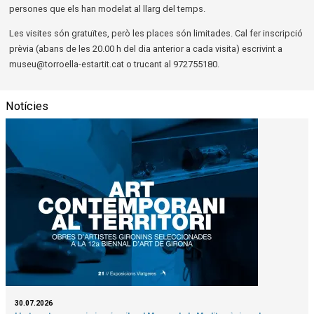
persones que els han modelat al llarg del temps.
Les visites són gratuïtes, però les places són limitades. Cal fer inscripció
prèvia (abans de les 20.00 h del dia anterior a cada visita) escrivint a
museu@torroella-estartit.cat o trucant al 972755180.
Notícies
30.07.2026