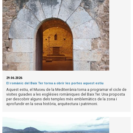
29.06.2026
El romànic del Baix Ter torna a obrir les portes aquest estiu
Aquest estiu, el Museu de la Mediterrània torna a programar el cicle de
visites guiades a les esglésies romàniques del Baix Ter. Una proposta
per descobrir alguns dels temples més emblemàtics de la zona i
aprofundir en la seva història, arquitectura i patrimoni.