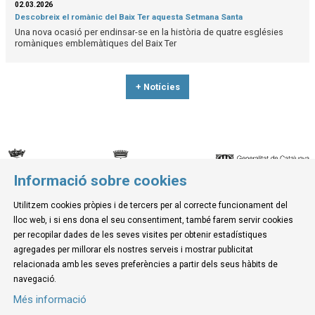
02.03.2026
Descobreix el romànic del Baix Ter aquesta Setmana Santa
Una nova ocasió per endinsar-se en la història de quatre esglésies
romàniques emblemàtiques del Baix Ter
+ Notícies
Informació sobre cookies
© Museu de la Mediterrània
Utilitzem cookies pròpies i de tercers per al correcte funcionament del
C. d'Ullà, 27-31 | 17257 Torroella de Montgrí
lloc web, i si ens dona el seu consentiment, també farem servir cookies
Tel. 972 755 180 a/e: info@museudelamediterrania.cat
per recopilar dades de les seves visites per obtenir estadístiques
agregades per millorar els nostres serveis i mostrar publicitat
relacionada amb les seves preferències a partir dels seus hàbits de
Sitemap
|
Avís Legal
|
Ús de Cookies
|
Contactar
navegació.
Més informació
Link a instagram
Link a youtube
Link a twitter
Link a facebook