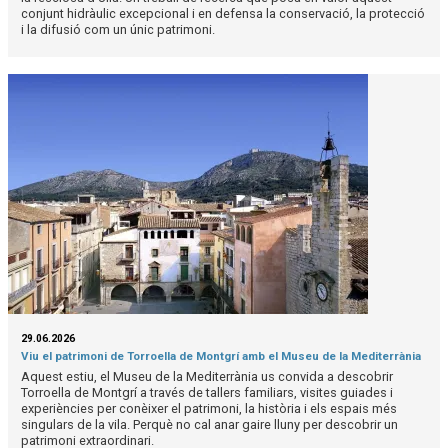
conjunt hidràulic excepcional i en defensa la conservació, la protecció
i la difusió com un únic patrimoni.
29.06.2026
Viu el patrimoni de Torroella de Montgrí amb el Museu de la Mediterrània
Aquest estiu, el Museu de la Mediterrània us convida a descobrir
Torroella de Montgrí a través de tallers familiars, visites guiades i
experiències per conèixer el patrimoni, la història i els espais més
singulars de la vila. Perquè no cal anar gaire lluny per descobrir un
patrimoni extraordinari.