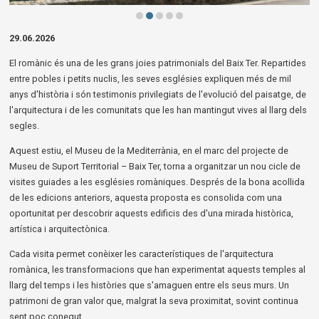
Diapositiva 2 de 5: Església romànica de Sant Joan de Bellcaire | © Museu d
29.06.2026
El romànic és una de les grans joies patrimonials del Baix Ter. Repartides
entre pobles i petits nuclis, les seves esglésies expliquen més de mil
anys d'història i són testimonis privilegiats de l'evolució del paisatge, de
l'arquitectura i de les comunitats que les han mantingut vives al llarg dels
segles.
Aquest estiu, el Museu de la Mediterrània, en el marc del projecte de
Museu de Suport Territorial – Baix Ter, torna a organitzar un nou cicle de
visites guiades a les esglésies romàniques. Després de la bona acollida
de les edicions anteriors, aquesta proposta es consolida com una
oportunitat per descobrir aquests edificis des d'una mirada històrica,
artística i arquitectònica.
Cada visita permet conèixer les característiques de l'arquitectura
romànica, les transformacions que han experimentat aquests temples al
llarg del temps i les històries que s'amaguen entre els seus murs. Un
patrimoni de gran valor que, malgrat la seva proximitat, sovint continua
sent poc conegut.