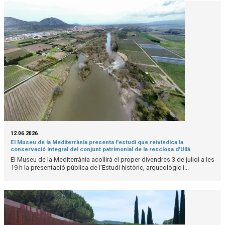
12.06.2026
El Museu de la Mediterrània presenta l'estudi que reivindica la
conservació integral del conjunt patrimonial de la resclosa d'Ullà
El Museu de la Mediterrània acollirà el proper divendres 3 de juliol a les
19 h la presentació pública de l'Estudi històric, arqueològic i...