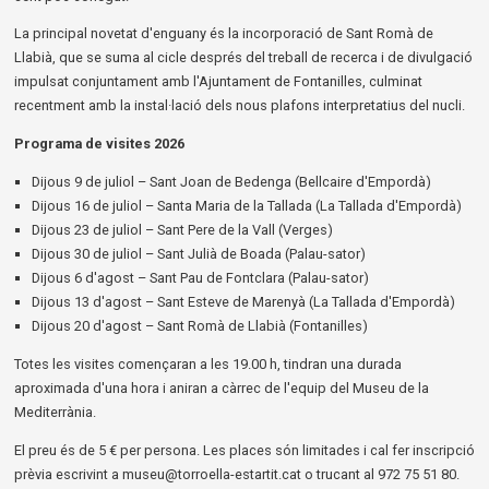
La principal novetat d'enguany és la incorporació de Sant Romà de
Llabià, que se suma al cicle després del treball de recerca i de divulgació
impulsat conjuntament amb l'Ajuntament de Fontanilles, culminat
recentment amb la instal·lació dels nous plafons interpretatius del nucli.
Programa de visites 2026
Dijous 9 de juliol – Sant Joan de Bedenga (Bellcaire d'Empordà)
Dijous 16 de juliol – Santa Maria de la Tallada (La Tallada d'Empordà)
Dijous 23 de juliol – Sant Pere de la Vall (Verges)
Dijous 30 de juliol – Sant Julià de Boada (Palau-sator)
Dijous 6 d'agost – Sant Pau de Fontclara (Palau-sator)
Dijous 13 d'agost – Sant Esteve de Marenyà (La Tallada d'Empordà)
Dijous 20 d'agost – Sant Romà de Llabià (Fontanilles)
Totes les visites començaran a les 19.00 h, tindran una durada
aproximada d'una hora i aniran a càrrec de l'equip del Museu de la
Mediterrània.
El preu és de 5 € per persona. Les places són limitades i cal fer inscripció
prèvia escrivint a museu@torroella-estartit.cat o trucant al 972 75 51 80.