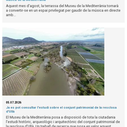
Aquest mes d'agost, la terrassa del Museu de la Mediterrània tornarà
a convertir-se en un espai privilegiat per gaudir de la música en directe
amb...
05.07.2026
Ja es pot consultar l'estudi sobre el conjunt patrimonial de la resclosa
d'Ullà
El Museu de la Mediterrània posa a disposició de tota la ciutadania
l'estudi històric, arqueològic i arquitectònic del conjunt patrimonial de
la resclosa d'Ullà. Un treball de recerca que posa en valor aquest