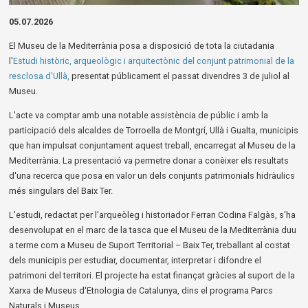
Diapositiva 1 de 1
05.07.2026
El Museu de la Mediterrània posa a disposició de tota la ciutadania
l'
Estudi històric, arqueològic i arquitectònic del conjunt patrimonial de la
resclosa d'Ullà,
presentat públicament el passat divendres 3 de juliol al
Museu.
L'acte va comptar amb una notable assistència de públic i amb la
participació dels alcaldes de Torroella de Montgrí, Ullà i Gualta, municipis
que han impulsat conjuntament aquest treball, encarregat al Museu de la
Mediterrània. La presentació va permetre donar a conèixer els resultats
d'una recerca que posa en valor un dels conjunts patrimonials hidràulics
més singulars del Baix Ter.
L'estudi, redactat per l'arqueòleg i historiador Ferran Codina Falgàs, s'ha
desenvolupat en el marc de la tasca que el Museu de la Mediterrània duu
a terme com a Museu de Suport Territorial – Baix Ter, treballant al costat
dels municipis per estudiar, documentar, interpretar i difondre el
patrimoni del territori. El projecte ha estat finançat gràcies al suport de la
Xarxa de Museus d'Etnologia de Catalunya, dins el programa Parcs
Naturals i Museus.