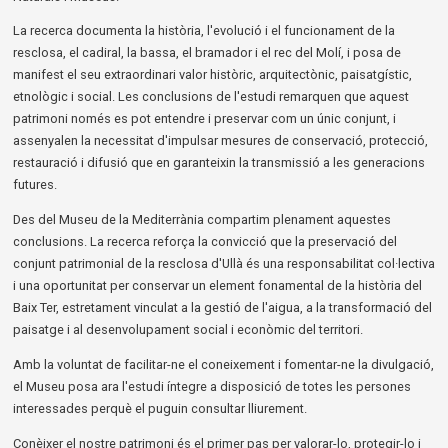
La recerca documenta la història, l'evolució i el funcionament de la
resclosa, el cadiral, la bassa, el bramador i el rec del Molí, i posa de
manifest el seu extraordinari valor històric, arquitectònic, paisatgístic,
etnològic i social. Les conclusions de l'estudi remarquen que aquest
patrimoni només es pot entendre i preservar com un únic conjunt, i
assenyalen la necessitat d'impulsar mesures de conservació, protecció,
restauració i difusió que en garanteixin la transmissió a les generacions
futures.
Des del Museu de la Mediterrània compartim plenament aquestes
conclusions. La recerca reforça la convicció que la preservació del
conjunt patrimonial de la resclosa d'Ullà és una responsabilitat col·lectiva
i una oportunitat per conservar un element fonamental de la història del
Baix Ter, estretament vinculat a la gestió de l'aigua, a la transformació del
paisatge i al desenvolupament social i econòmic del territori.
Amb la voluntat de facilitar-ne el coneixement i fomentar-ne la divulgació,
el Museu posa ara l'estudi íntegre a disposició de totes les persones
interessades perquè el puguin consultar lliurement.
Conèixer el nostre patrimoni és el primer pas per valorar-lo, protegir-lo i