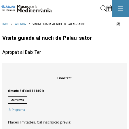
Cerca
Comp
INICI
AGENDA
VISITA GUIADA AL NUCLI DE PALAU-SATOR
Visita guiada al nucli de Palau-sator
Apropa't al Baix Ter
Finalitzat
dimarts 4 d’abril
|
11:00 h
Activitats
Programa
Places limitades. Cal inscripció prèvia: