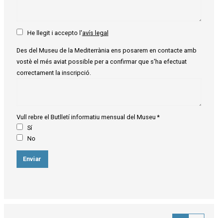
He llegit i accepto l'
avís legal
Des del Museu de la Mediterrània ens posarem en contacte amb
vostè el més aviat possible per a confirmar que s'ha efectuat
correctament la inscripció.
Vull rebre el Butlletí informatiu mensual del Museu
*
Sí
No
Enviar