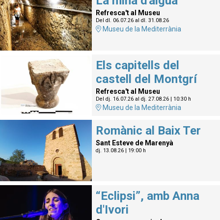
La mina d'aigua
Refresca't al Museu
Del dl. 06.07.26
al dl. 31.08.26
Museu de la Mediterrània
Els capitells del
castell del Montgrí
Refresca't al Museu
Del dj. 16.07.26
al dj. 27.08.26
|
10:30 h
Museu de la Mediterrània
Romànic al Baix Ter
Sant Esteve de Marenyà
dj. 13.08.26
|
19:00 h
“Eclipsi”, amb Anna
d'Ivori