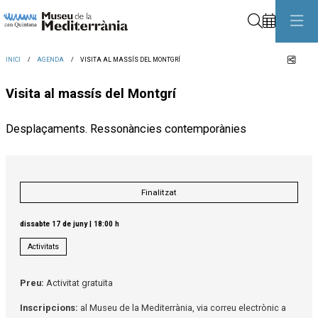
Cerca
Comp
INICI
AGENDA
VISITA AL MASSÍS DEL MONTGRÍ
Visita al massís del Montgrí
Desplaçaments. Ressonàncies contemporànies
Finalitzat
dissabte 17 de juny
|
18:00 h
Activitats
Preu:
Activitat gratuïta
Inscripcions:
al Museu de la Mediterrània, via correu electrònic a