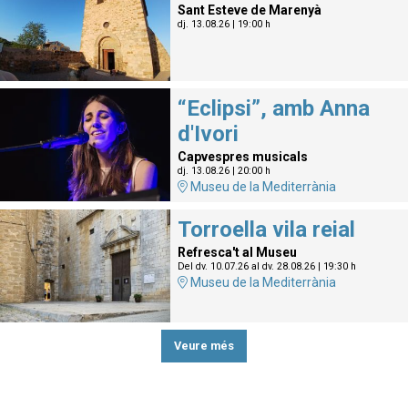
Sant Esteve de Marenyà
dj. 13.08.26
|
19:00 h
“Eclipsi”, amb Anna
d'Ivori
Capvespres musicals
dj. 13.08.26
|
20:00 h
Museu de la Mediterrània
Torroella vila reial
Refresca't al Museu
Del dv. 10.07.26
al dv. 28.08.26
|
19:30 h
Museu de la Mediterrània
Veure més