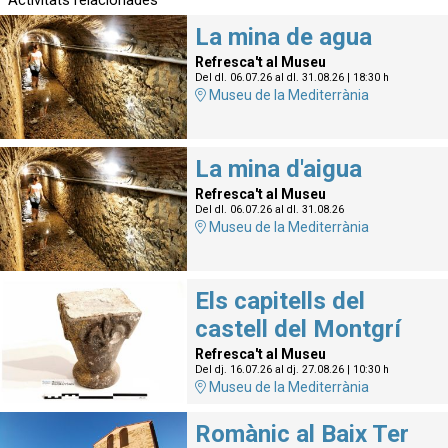
La mina de agua
Refresca't al Museu
Del dl. 06.07.26
al dl. 31.08.26
|
18:30 h
Museu de la Mediterrània
La mina d'aigua
Refresca't al Museu
Del dl. 06.07.26
al dl. 31.08.26
Museu de la Mediterrània
Els capitells del
castell del Montgrí
Refresca't al Museu
Del dj. 16.07.26
al dj. 27.08.26
|
10:30 h
Museu de la Mediterrània
Romànic al Baix Ter