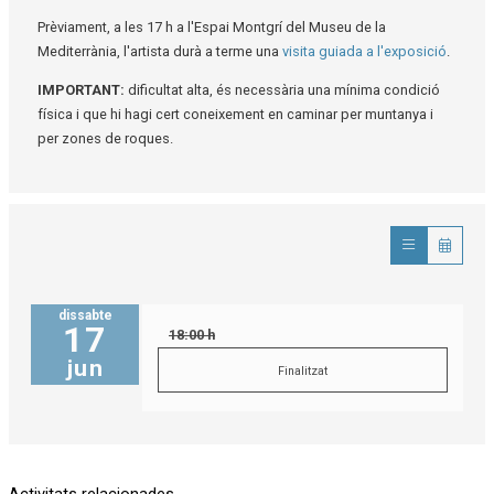
Prèviament, a les 17 h a l'Espai Montgrí del Museu de la
Mediterrània, l'artista durà a terme una
visita guiada a l'exposició
.
IMPORTANT:
dificultat alta, és necessària una mínima condició
física i que hi hagi cert coneixement en caminar per muntanya i
per zones de roques.
dissabte
17
18:00 h
jun
Finalitzat
Activitats relacionades