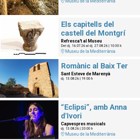
Museu de la Mediterrània
Els capitells del
castell del Montgrí
Refresca't al Museu
Del dj. 16.07.26
al dj. 27.08.26
|
10:30 h
Museu de la Mediterrània
Romànic al Baix Ter
Sant Esteve de Marenyà
dj. 13.08.26
|
19:00 h
“Eclipsi”, amb Anna
d'Ivori
Capvespres musicals
dj. 13.08.26
|
20:00 h
Museu de la Mediterrània