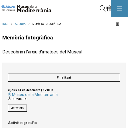
Cerca
Comp
INICI
AGENDA
MEMÒRIA FOTOGRÀFICA
Memòria fotogràfica
Descobrim l'arxiu d'imatges del Museu!
Finalitzat
dijous 14 de desembre
|
17:00 h
Museu de la Mediterrània
Durada:
1h
Activitats
Activitat gratuïta
.