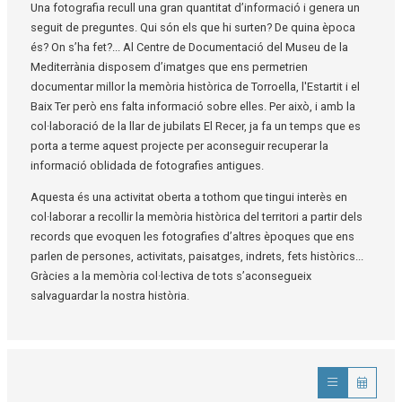
Una fotografia recull una gran quantitat d’informació i genera un
seguit de preguntes. Qui són els que hi surten? De quina època
és? On s’ha fet?... Al Centre de Documentació del Museu de la
Mediterrània disposem d’imatges que ens permetrien
documentar millor la memòria històrica de Torroella, l'Estartit i el
Baix Ter però ens falta informació sobre elles. Per això, i amb la
col·laboració de la llar de jubilats El Recer, ja fa un temps que es
porta a terme aquest projecte per aconseguir recuperar la
informació oblidada de fotografies antigues.
Aquesta és una activitat oberta a tothom que tingui interès en
col·laborar a recollir la memòria històrica del territori a partir dels
records que evoquen les fotografies d’altres èpoques que ens
parlen de persones, activitats, paisatges, indrets, fets històrics...
Gràcies a la memòria col·lectiva de tots s’aconsegueix
salvaguardar la nostra història.