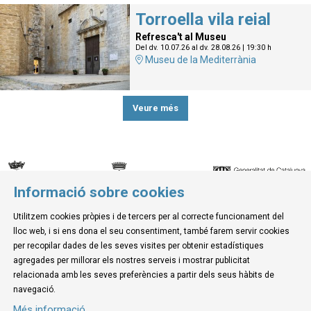
Torroella vila reial
Refresca't al Museu
Del dv. 10.07.26
al dv. 28.08.26
|
19:30 h
Museu de la Mediterrània
Veure més
Informació sobre cookies
© Museu de la Mediterrània
Utilitzem cookies pròpies i de tercers per al correcte funcionament del
C. d'Ullà, 27-31 | 17257 Torroella de Montgrí
lloc web, i si ens dona el seu consentiment, també farem servir cookies
Tel. 972 755 180 a/e: info@museudelamediterrania.cat
per recopilar dades de les seves visites per obtenir estadístiques
agregades per millorar els nostres serveis i mostrar publicitat
relacionada amb les seves preferències a partir dels seus hàbits de
Sitemap
|
Avís Legal
|
Ús de Cookies
|
Contactar
navegació.
Més informació