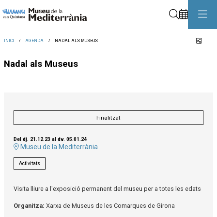
Cerca
Comp
INICI
AGENDA
NADAL ALS MUSEUS
Nadal als Museus
Finalitzat
Del dj. 21.12.23
al dv. 05.01.24
Museu de la Mediterrània
Activitats
Visita lliure a l'exposició permanent del museu per a totes les edats
Organitza:
Xarxa de Museus de les Comarques de Girona