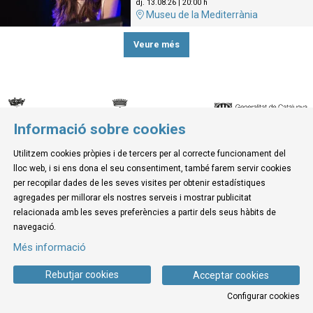
dj. 13.08.26
|
20:00 h
Museu de la Mediterrània
Veure més
Informació sobre cookies
© Museu de la Mediterrània
Utilitzem cookies pròpies i de tercers per al correcte funcionament del
C. d'Ullà, 27-31 | 17257 Torroella de Montgrí
lloc web, i si ens dona el seu consentiment, també farem servir cookies
Tel. 972 755 180 a/e: info@museudelamediterrania.cat
per recopilar dades de les seves visites per obtenir estadístiques
agregades per millorar els nostres serveis i mostrar publicitat
relacionada amb les seves preferències a partir dels seus hàbits de
Sitemap
|
Avís Legal
|
Ús de Cookies
|
Contactar
navegació.
Més informació
Link a instagram
Link a youtube
Link a twitter
Link a facebook
Rebutjar cookies
Acceptar cookies
Configurar cookies