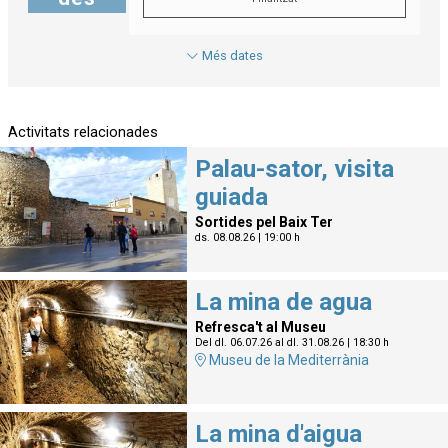
Més dates
Activitats relacionades
Palau-sator, visita
guiada
Sortides pel Baix Ter
ds. 08.08.26
|
19:00 h
La mina de agua
Refresca't al Museu
Del dl. 06.07.26
al dl. 31.08.26
|
18:30 h
Museu de la Mediterrània
La mina d'aigua