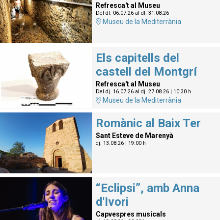
Refresca't al Museu
Del dl. 06.07.26
al dl. 31.08.26
Museu de la Mediterrània
Els capitells del
castell del Montgrí
Refresca't al Museu
Del dj. 16.07.26
al dj. 27.08.26
|
10:30 h
Museu de la Mediterrània
Romànic al Baix Ter
Sant Esteve de Marenyà
dj. 13.08.26
|
19:00 h
“Eclipsi”, amb Anna
d'Ivori
Capvespres musicals