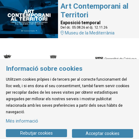
Art Contemporani al
Territori
Exposició temporal
Del dc. 05.08.26
al dj. 12.11.26
Museu de la Mediterrània
Informació sobre cookies
© Museu de la Mediterrània
Utilitzem cookies pròpies i de tercers per al correcte funcionament del
C. d'Ullà, 27-31 | 17257 Torroella de Montgrí
lloc web, i si ens dona el seu consentiment, també farem servir cookies
Tel. 972 755 180 a/e: info@museudelamediterrania.cat
per recopilar dades de les seves visites per obtenir estadístiques
agregades per millorar els nostres serveis i mostrar publicitat
relacionada amb les seves preferències a partir dels seus hàbits de
Sitemap
|
Avís Legal
|
Ús de Cookies
|
Contactar
navegació.
Més informació
Link a instagram
Link a youtube
Link a twitter
Link a facebook
Rebutjar cookies
Acceptar cookies