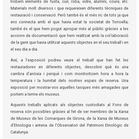
trobem elements de fusta, cuir, roba, vidre, alumini, coure, etc.
Materials molt diversos i que requereixen diferents tècniques de
restauració i conservació. Però també és el més ric de tots ja que
ens connecta amb el que havia estat la societat de Torroella;
també és el que hem pogut apropar més al públic gràcies a les
accions de documentació que hem realitzat amb la col·laboració
de la gent que havia utilitzat aquests objectes en el seu treball i en
el seu dia a dia.
Així, a l’exposició podreu veure el treball que han fet les
restauradores en diferents objectes, descobrir què és una
cambra d’anòxia i perquè i com monitoritzem hora a hora la
temperatura i la humitat dels nostres espais de reserva. Una
exposició per mostrar-vos aquelles tasques més amagades que
portem a terme els museus.
Aquests treballs aplicats als objectes custodiats al Fons de
reserva són possibles gràcies al fet de ser membres de la Xarxa
de Museus de les Comarques de Girona, de la Xarxa de Museus
d’Etnologia i antena de l’Observatori del Patrimoni Etnològic de
Catalunya.