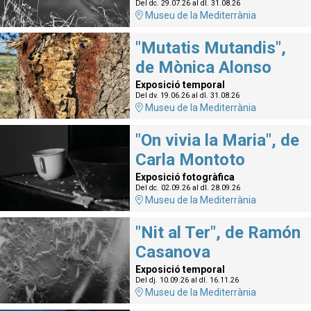
Del dc. 29.07.26
al dl. 31.08.26
Museu de la Mediterrània
"Mutatis Mutandis",
de Mònica Alonso
Exposició temporal
Del dv. 19.06.26
al dl. 31.08.26
Museu de la Mediterrània
"On vivia la Maria", de
Carla Montoto
Exposició fotogràfica
Del dc. 02.09.26
al dl. 28.09.26
Museu de la Mediterrània
"Nit al Ter", de Ramón
Casanova
Exposició temporal
Del dj. 10.09.26
al dl. 16.11.26
Museu de la Mediterrània