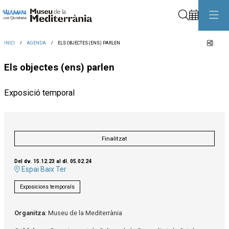
Cerca
Comp
INICI
AGENDA
ELS OBJECTES (ENS) PARLEN
Els objectes (ens) parlen
Exposició temporal
Finalitzat
Del dv. 15.12.23
al dl. 05.02.24
Espai Baix Ter
Exposicions temporals
Organitza
: Museu de la Mediterrània