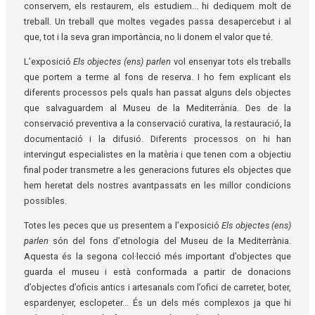
conservem, els restaurem, els estudiem... hi dediquem molt de
treball. Un treball que moltes vegades passa desapercebut i al
que, tot i la seva gran importància, no li donem el valor que té.
L’exposició
Els objectes (ens) parlen
vol ensenyar tots els treballs
que portem a terme al fons de reserva. I ho fem explicant els
diferents processos pels quals han passat alguns dels objectes
que salvaguardem al Museu de la Mediterrània. Des de la
conservació preventiva a la conservació curativa, la restauració, la
documentació i la difusió. Diferents processos on hi han
intervingut especialistes en la matèria i que tenen com a objectiu
final poder transmetre a les generacions futures els objectes que
hem heretat dels nostres avantpassats en les millor condicions
possibles.
Totes les peces que us presentem a l’exposició
Els objectes (ens)
parlen
són del fons d’etnologia del Museu de la Mediterrània.
Aquesta és la segona col·lecció més important d’objectes que
guarda el museu i està conformada a partir de donacions
d’objectes d’oficis antics i artesanals com l’ofici de carreter, boter,
espardenyer, esclopeter... És un dels més complexos ja que hi