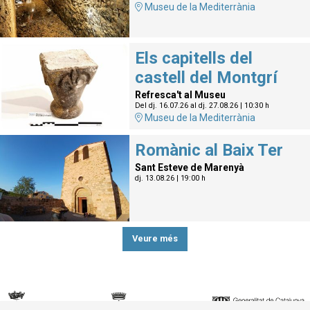
Museu de la Mediterrània
Els capitells del
castell del Montgrí
Refresca't al Museu
Del dj. 16.07.26
al dj. 27.08.26
|
10:30 h
Museu de la Mediterrània
Romànic al Baix Ter
Sant Esteve de Marenyà
dj. 13.08.26
|
19:00 h
Veure més