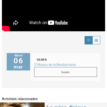
dijous
06
10:30 h
Museu de la Mediterrània
mar
Suspès
Activitats relacionades