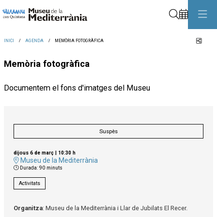
Cerca
Comp
INICI
AGENDA
MEMÒRIA FOTOGRÀFICA
Memòria fotogràfica
Documentem el fons d'imatges del Museu
Suspès
dijous 6 de març
|
10:30 h
Museu de la Mediterrània
Durada:
90 minuts
Activitats
Organitza
: Museu de la Mediterrània i Llar de Jubilats El Recer.