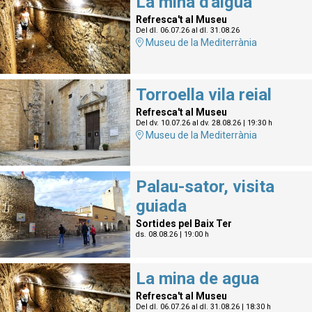
La mina d'aigua
Refresca't al Museu
Del dl. 06.07.26
al dl. 31.08.26
Museu de la Mediterrània
Torroella vila reial
Refresca't al Museu
Del dv. 10.07.26
al dv. 28.08.26
|
19:30 h
Museu de la Mediterrània
Palau-sator, visita
guiada
Sortides pel Baix Ter
ds. 08.08.26
|
19:00 h
La mina de agua
Refresca't al Museu
Del dl. 06.07.26
al dl. 31.08.26
|
18:30 h