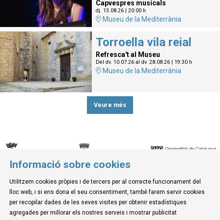
Capvespres musicals
dj. 13.08.26
|
20:00 h
Museu de la Mediterrània
Torroella vila reial
Refresca't al Museu
Del dv. 10.07.26
al dv. 28.08.26
|
19:30 h
Museu de la Mediterrània
Veure més
Informació sobre cookies
© Museu de la Mediterrània
Utilitzem cookies pròpies i de tercers per al correcte funcionament del
C. d'Ullà, 27-31 | 17257 Torroella de Montgrí
lloc web, i si ens dona el seu consentiment, també farem servir cookies
Tel. 972 755 180 a/e: info@museudelamediterrania.cat
per recopilar dades de les seves visites per obtenir estadístiques
agregades per millorar els nostres serveis i mostrar publicitat