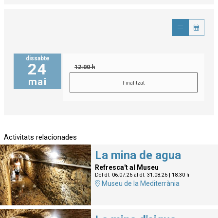
dissabte
24
12:00 h
mai
Finalitzat
Activitats relacionades
La mina de agua
Refresca't al Museu
Del dl. 06.07.26
al dl. 31.08.26
|
18:30 h
Museu de la Mediterrània