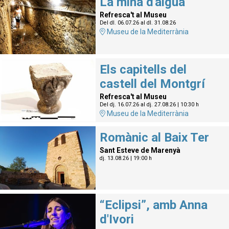
La mina d'aigua
Refresca't al Museu
Del dl. 06.07.26
al dl. 31.08.26
Museu de la Mediterrània
Els capitells del
castell del Montgrí
Refresca't al Museu
Del dj. 16.07.26
al dj. 27.08.26
|
10:30 h
Museu de la Mediterrània
Romànic al Baix Ter
Sant Esteve de Marenyà
dj. 13.08.26
|
19:00 h
“Eclipsi”, amb Anna
d'Ivori