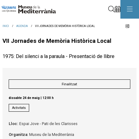
Cerca
Comp
INICI
AGENDA
VII JORNADES DE MEMÒRIA HISTÒRICA LOCAL
VII Jornades de Memòria Històrica Local
1975: Del silenci a la paraula - Presentació de llibre
Finalitzat
dissabte 24 de maig
|
12:00 h
Activitats
Lloc:
Espai Jove - Pati de les Clarisses
Organitza
: Museu de la Mediterrània