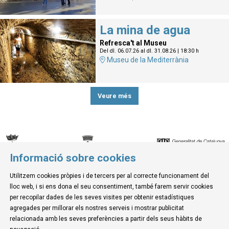
La mina de agua
Refresca't al Museu
Del dl. 06.07.26
al dl. 31.08.26
|
18:30 h
Museu de la Mediterrània
Veure més
Informació sobre cookies
© Museu de la Mediterrània
Utilitzem cookies pròpies i de tercers per al correcte funcionament del
C. d'Ullà, 27-31 | 17257 Torroella de Montgrí
lloc web, i si ens dona el seu consentiment, també farem servir cookies
Tel. 972 755 180 a/e: info@museudelamediterrania.cat
per recopilar dades de les seves visites per obtenir estadístiques
agregades per millorar els nostres serveis i mostrar publicitat
relacionada amb les seves preferències a partir dels seus hàbits de
Sitemap
|
Avís Legal
|
Ús de Cookies
|
Contactar