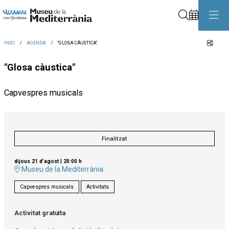
Cerca
Comp
INICI
AGENDA
"GLOSA CÀUSTICA"
"Glosa càustica"
Capvespres musicals
Finalitzat
dijous 21 d’agost
|
20:00 h
Museu de la Mediterrània
Capvespres musicals
Activitats
Activitat gratuïta