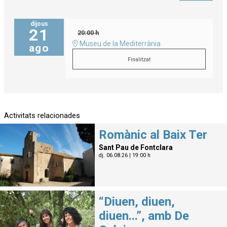
dijous
21
20:00 h
Museu de la Mediterrània
ago
Finalitzat
Activitats relacionades
Romànic al Baix Ter
Sant Pau de Fontclara
dj. 06.08.26
|
19:00 h
“Diuen, diuen,
diuen...”, amb De