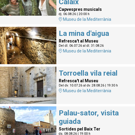
Calaix
Capvespres musicals
dj. 06.08.26
|
20:00 h
Museu de la Mediterrània
La mina d'aigua
Refresca't al Museu
Del dl. 06.07.26
al dl. 31.08.26
Museu de la Mediterrània
Torroella vila reial
Refresca't al Museu
Del dv. 10.07.26
al dv. 28.08.26
|
19:30 h
Museu de la Mediterrània
Palau-sator, visita
guiada
Sortides pel Baix Ter
ds. 08.08.26
|
19:00 h