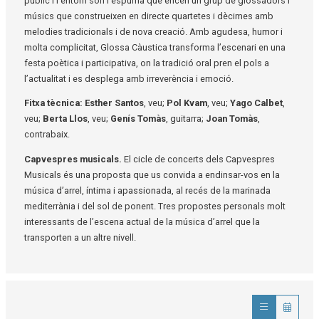
públic i l’entorn són l’espurna que encén un grup de glossadors i
músics que construeixen en directe quartetes i dècimes amb
melodies tradicionals i de nova creació. Amb agudesa, humor i
molta complicitat, Glossa Càustica transforma l’escenari en una
festa poètica i participativa, on la tradició oral pren el pols a
l’actualitat i es desplega amb irreverència i emoció.
Fitxa tècnica:
Esther Santos
, veu;
Pol Kvam
, veu;
Yago Calbet
,
veu;
Berta Llos
, veu;
Genís Tomàs
, guitarra;
Joan Tomàs
,
contrabaix.
Capvespres musicals.
El cicle de concerts dels Capvespres
Musicals és una proposta que us convida a endinsar-vos en la
música d’arrel, íntima i apassionada, al recés de la marinada
mediterrània i del sol de ponent. Tres propostes personals molt
interessants de l’escena actual de la música d’arrel que la
transporten a un altre nivell.