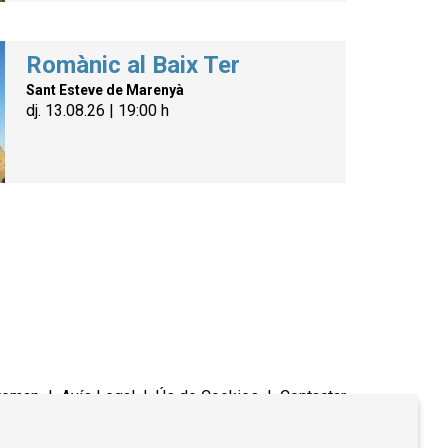
Romànic al Baix Ter
Sant Esteve de Marenyà
dj. 13.08.26
|
19:00 h
temap
|
Avís Legal
|
Ús de Cookies
|
Contactar
Link a instagram
Link a youtube
Link a twitter
Link a fac