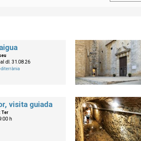
aigua
seu
al dl. 31.08.26
diterrània
r, visita guiada
x Ter
9:00 h