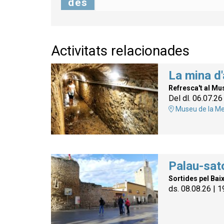
des
Activitats relacionades
La mina d'
Refresca't al Mu
Del dl. 06.07.26
Museu de la Me
Palau-sato
Sortides pel Bai
ds. 08.08.26
|
1