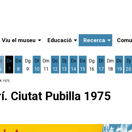
Viu el museu
Educació
Recerca
Comu
Dj
Dv
Ds
Dg
Dl
Dm
Dc
Dj
Dv
Ds
Dg
Dl
Dm
Dc
Dj
6
7
8
9
10
11
12
13
14
15
16
17
18
19
20
gost
cres 5 d'agost
Dijous 6 d'agost
Divendres 7 d'agost
Dissabte 8 d'agost
Dilluns 10 d'agost
Dimecres 12 d'agost
Dijous 13 d'agost
Divendres 14 d'agost
Dissabte 15 d'agost
Dilluns 17 d'ag
Dimec
D
A 1975
í. Ciutat Pubilla 1975