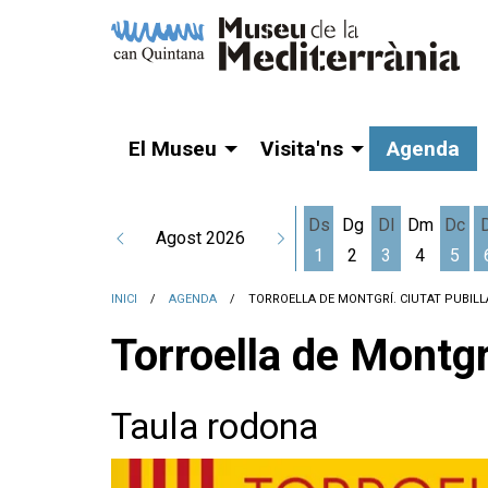
El Museu
Visita'ns
Agenda
Ds
Dg
Dl
Dm
Dc
Agost 2026
1
2
3
4
5
Dissabte 1 d'agost
Dilluns 3 d'a
Dime
INICI
AGENDA
TORROELLA DE MONTGRÍ. CIUTAT PUBILL
Torroella de Montgr
Taula rodona