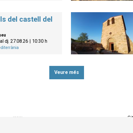
ls del castell del
seu
al dj. 27.08.26
|
10:30 h
diterrània
Veure més
Si