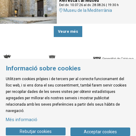
Refresca't al Museu
Del dv. 10.07.26
al dv. 28.08.26
|
19:30 h
Museu de la Mediterrània
Veure més
Informació sobre cookies
© Museu de la Mediterrània
Utilitzem cookies pròpies i de tercers per al correcte funcionament del
C. d'Ullà, 27-31 | 17257 Torroella de Montgrí
lloc web, i si ens dona el seu consentiment, també farem servir cookies
Tel. 972 755 180 a/e: info@museudelamediterrania.cat
per recopilar dades de les seves visites per obtenir estadístiques
agregades per millorar els nostres serveis i mostrar publicitat
relacionada amb les seves preferències a partir dels seus hàbits de
Sitemap
|
Avís Legal
|
Ús de Cookies
|
Contactar
navegació.
Més informació
Link a instagram
Link a youtube
Link a twitter
Link a facebook
Rebutjar cookies
Acceptar cookies