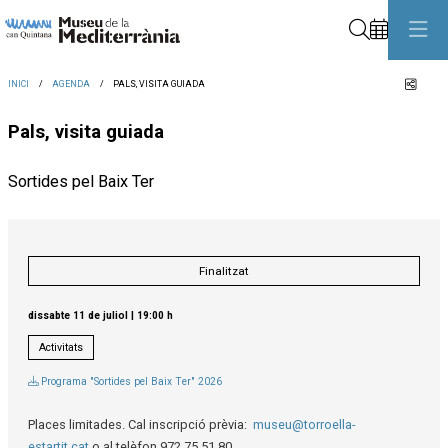
Cerca
Comp
INICI
AGENDA
PALS, VISITA GUIADA
Pals, visita guiada
Sortides pel Baix Ter
Finalitzat
dissabte 11 de juliol
|
19:00 h
Activitats
Programa "Sortides pel Baix Ter" 2026
Places limitades. Cal inscripció prèvia:
museu@torroella-
estartit.cat
o al telèfon 972 75 51 80