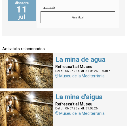
dissabte
11
19:00 h
jul
Finalitzat
Activitats relacionades
La mina de agua
Refresca't al Museu
Del dl. 06.07.26
al dl. 31.08.26
|
18:30 h
Museu de la Mediterrània
La mina d'aigua
Refresca't al Museu
Del dl. 06.07.26
al dl. 31.08.26
Museu de la Mediterrània