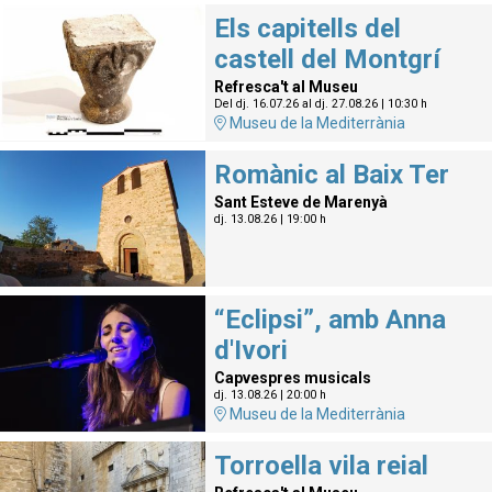
Els capitells del
castell del Montgrí
Refresca't al Museu
Del dj. 16.07.26
al dj. 27.08.26
|
10:30 h
Museu de la Mediterrània
Romànic al Baix Ter
Sant Esteve de Marenyà
dj. 13.08.26
|
19:00 h
“Eclipsi”, amb Anna
d'Ivori
Capvespres musicals
dj. 13.08.26
|
20:00 h
Museu de la Mediterrània
Torroella vila reial