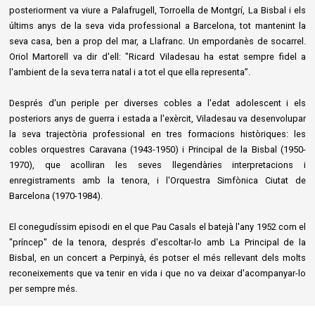
posteriorment va viure a Palafrugell, Torroella de Montgrí, La Bisbal i els
últims anys de la seva vida professional a Barcelona, tot mantenint la
seva casa, ben a prop del mar, a Llafranc. Un empordanès de socarrel.
Oriol Martorell va dir d'ell: "Ricard Viladesau ha estat sempre fidel a
l'ambient de la seva terra natal i a tot el que ella representa”.
Després d'un periple per diverses cobles a l'edat adolescent i els
posteriors anys de guerra i estada a l'exèrcit, Viladesau va desenvolupar
la seva trajectòria professional en tres formacions històriques: les
cobles orquestres Caravana (1943-1950) i Principal de la Bisbal (1950-
1970), que acolliran les seves llegendàries interpretacions i
enregistraments amb la tenora, i l'Orquestra Simfònica Ciutat de
Barcelona (1970-1984).
El conegudíssim episodi en el que Pau Casals el batejà l'any 1952 com el
"príncep" de la tenora, després d'escoltar-lo amb La Principal de la
Bisbal, en un concert a Perpinyà, és potser el més rellevant dels molts
reconeixements que va tenir en vida i que no va deixar d'acompanyar-lo
per sempre més.