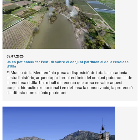
05.07.2026
Ja es pot consultar l'estudi sobre el conjunt patrimonial de la resclosa
d'Ullà
El Museu de la Mediterrània posa a disposició de tota la ciutadania
l'estudi històric, arqueològic i arquitectònic del conjunt patrimonial de
la resclosa d'Ullà. Un treball de recerca que posa en valor aquest
conjunt hidràulic excepcional i en defensa la conservació, la protecció
i la difusió com un únic patrimoni.