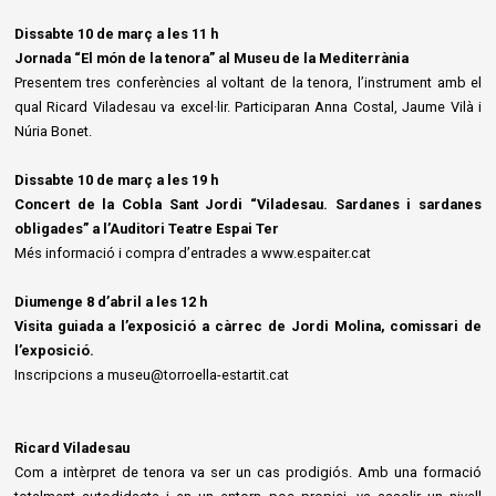
Dissabte 10 de març a les 11 h
Jornada “El món de la tenora” al Museu de la Mediterrània
Presentem tres conferències al voltant de la tenora, l’instrument amb el
qual Ricard Viladesau va excel·lir. Participaran Anna Costal, Jaume Vilà i
Núria Bonet.
Dissabte 10 de març a les 19 h
Concert de la Cobla Sant Jordi “Viladesau. Sardanes i sardanes
obligades” a l’Auditori Teatre Espai Ter
Més informació i compra d’entrades a www.espaiter.cat
Diumenge 8 d’abril a les 12 h
Visita guiada a l’exposició a càrrec de Jordi Molina, comissari de
l’exposició.
Inscripcions a museu@torroella-estartit.cat
Ricard Viladesau
Com a intèrpret de tenora va ser un cas prodigiós. Amb una formació