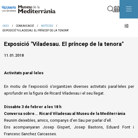
Cerca
Comp
INICI
COMUNICACIÓ
NOTÍCIES
EXPOSICIÓ "VILADESAU. EL PRÍNCEP DE LA TENORA"
Exposició "Viladesau. El príncep de la tenora"
11.01.2018
Activitats paral·leles
En motiu de l’exposició s’organitzen diverses activitats paral·leles per
aprofundir en la figura de Ricard Viladesau i el seu llegat.
Dissabte 3 de febrer a les 18 h
Conversa sobre... Ricard Viladesau al Museu de la Mediterrània
Reunim deixebles, amics, companys d’en Sau per parlar d’ell.
Ens acompanyaran Josep Gispert, Josep Bastons, Eduard Font i
Francesc Sanchez Carcasses.