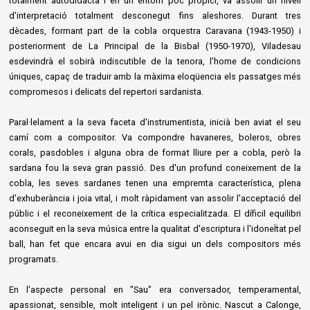
totalment autodidacta i en un entorn poc propici, va assolir un nivell
d'interpretació totalment desconegut fins aleshores. Durant tres
dècades, formant part de la cobla orquestra Caravana (1943-1950) i
posteriorment de La Principal de la Bisbal (1950-1970), Viladesau
esdevindrà el sobirà indiscutible de la tenora, l'home de condicions
úniques, capaç de traduir amb la màxima eloqüencia els passatges més
compromesos i delicats del repertori sardanista.
Paral·lelament a la seva faceta d'instrumentista, inicià ben aviat el seu
camí com a compositor. Va compondre havaneres, boleros, obres
corals, pasdobles i alguna obra de format lliure per a cobla, però la
sardana fou la seva gran passió. Des d'un profund coneixement de la
cobla, les seves sardanes tenen una empremta característica, plena
d'exhuberància i joia vital, i molt ràpidament van assolir l'acceptació del
públic i el reconeixement de la crítica especialitzada. El díficil equilibri
aconseguit en la seva música entre la qualitat d'escriptura i l'idoneÏtat pel
ball, han fet que encara avui en dia sigui un dels compositors més
programats.
En l'aspecte personal en "Sau" era conversador, temperamental,
apassionat, sensible, molt inteligent i un pel irònic. Nascut a Calonge,