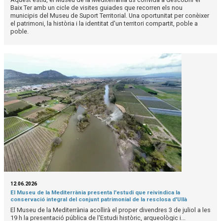
Baix Ter amb un cicle de visites guiades que recorren els nou
municipis del Museu de Suport Territorial. Una oportunitat per conèixer
el patrimoni, la història i la identitat d'un territori compartit, poble a
poble.
12.06.2026
El Museu de la Mediterrània presenta l'estudi que reivindica la
conservació integral del conjunt patrimonial de la resclosa d'Ullà
El Museu de la Mediterrània acollirà el proper divendres 3 de juliol a les
19 h la presentació pública de l'Estudi històric, arqueològic i...