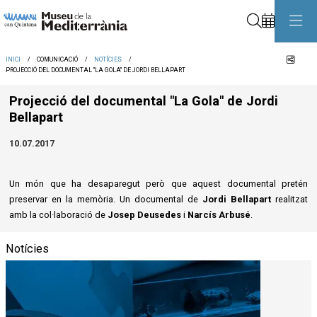
Cerca
Comp
INICI
COMUNICACIÓ
NOTÍCIES
PROJECCIÓ DEL DOCUMENTAL "LA GOLA" DE JORDI BELLAPART
Projecció del documental "La Gola" de Jordi
Bellapart
10.07.2017
Un món que ha desaparegut però que aquest documental pretén
preservar en la memòria. Un documental de
Jordi Bellapart
realitzat
amb la col·laboració de
Josep Deusedes
i
Narcís Arbusé
.
Notícies