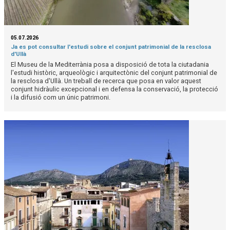
05.07.2026
Ja es pot consultar l'estudi sobre el conjunt patrimonial de la resclosa
d'Ullà
El Museu de la Mediterrània posa a disposició de tota la ciutadania
l'estudi històric, arqueològic i arquitectònic del conjunt patrimonial de
la resclosa d'Ullà. Un treball de recerca que posa en valor aquest
conjunt hidràulic excepcional i en defensa la conservació, la protecció
i la difusió com un únic patrimoni.