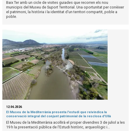
Baix Ter amb un cicle de visites guiades que recorren els nou
municipis del Museu de Suport Territorial. Una oportunitat per conèixer
el patrimoni, la història i la identitat d'un territori compartit, poble a
poble.
12.06.2026
El Museu de la Mediterrània presenta l'estudi que reivindica la
conservació integral del conjunt patrimonial de la resclosa d'Ullà
El Museu de la Mediterrània acollirà el proper divendres 3 de juliol a les
19 h la presentació pública de l'Estudi històric, arqueològic i...