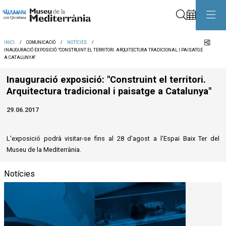
Cerca
Comp
INICI
COMUNICACIÓ
NOTÍCIES
INAUGURACIÓ EXPOSICIÓ: "CONSTRUINT EL TERRITORI. ARQUITECTURA TRADICIONAL I PAISATGE
A CATALUNYA"
Inauguració exposició: "Construint el territori.
Arquitectura tradicional i paisatge a Catalunya"
29.06.2017
L'exposició podrà visitar-se fins al 28 d'agost a l'Espai Baix Ter del
Museu de la Mediterrània.
Notícies