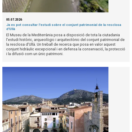
05.07.2026
Ja es pot consultar l'estudi sobre el conjunt patrimonial de la resclosa
d'Ullà
El Museu de la Mediterrània posa a disposició de tota la ciutadania
l'estudi històric, arqueològic i arquitectònic del conjunt patrimonial de
la resclosa d'Ullà. Un treball de recerca que posa en valor aquest
conjunt hidràulic excepcional i en defensa la conservació, la protecció
i la difusió com un únic patrimoni.