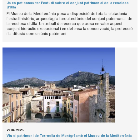
Ja es pot consultar l'estudi sobre el conjunt patrimonial de la resclosa
d'Ullà
El Museu de la Mediterrània posa a disposició de tota la ciutadania
l'estudi històric, arqueològic i arquitectònic del conjunt patrimonial de
la resclosa d'Ullà. Un treball de recerca que posa en valor aquest
conjunt hidràulic excepcional i en defensa la conservació, la protecció
i la difusió com un únic patrimoni.
29.06.2026
Viu el patrimoni de Torroella de Montgrí amb el Museu de la Mediterrània