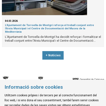
04.03.2026
L’Ajuntament de Torroella de Montgrí reforça el treball conjunt entre
l’Arxiu Municipal i el Centre de Documentació del Museu de la
Mediterrània
L’Ajuntament de Torroella de Montgrí ha decidit reforçar i formalitzar el
treball conjunt entre l’Arxiu Municipal i el Centre de Documentació...
+ Notícies
Informació sobre cookies
© Museu de la Mediterrània
Utilitzem cookies pròpies i de tercers per al correcte funcionament del
C. d'Ullà, 27-31 | 17257 Torroella de Montgrí
lloc web, i si ens dona el seu consentiment, també farem servir cookies
Tel. 972 755 180 a/e: info@museudelamediterrania.cat
per recopilar dades de les seves visites per obtenir estadístiques