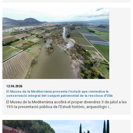
12.06.2026
El Museu de la Mediterrània presenta l'estudi que reivindica la
conservació integral del conjunt patrimonial de la resclosa d'Ullà
El Museu de la Mediterrània acollirà el proper divendres 3 de juliol a les
19 h la presentació pública de l'Estudi històric, arqueològic i...