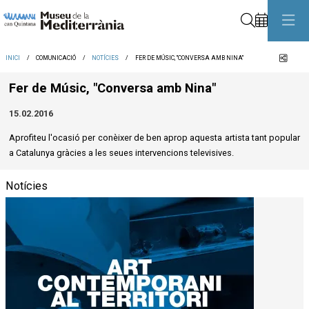
Cerca
Comp
INICI
COMUNICACIÓ
NOTÍCIES
FER DE MÚSIC, "CONVERSA AMB NINA"
Fer de Músic, "Conversa amb Nina"
15.02.2016
Aprofiteu l'ocasió per conèixer de ben aprop aquesta artista tant popular
a Catalunya gràcies a les seues intervencions televisives.
Notícies