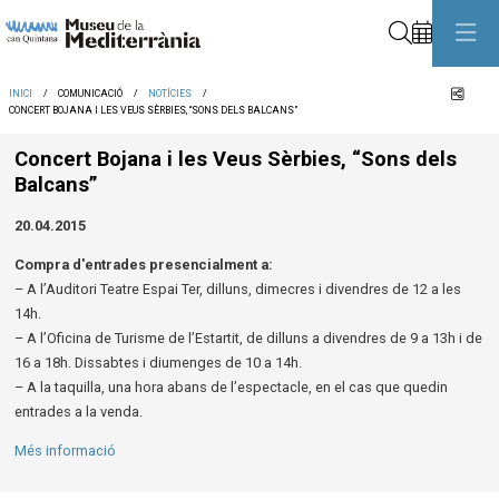
Cerca
Comp
INICI
COMUNICACIÓ
NOTÍCIES
CONCERT BOJANA I LES VEUS SÈRBIES, “SONS DELS BALCANS”
Concert Bojana i les Veus Sèrbies, “Sons dels
Balcans”
20.04.2015
Compra d'entrades presencialment a:
– A l’Auditori Teatre Espai Ter, dilluns, dimecres i divendres de 12 a les
14h.
– A l’Oficina de Turisme de l’Estartit, de dilluns a divendres de 9 a 13h i de
16 a 18h. Dissabtes i diumenges de 10 a 14h.
– A la taquilla, una hora abans de l’espectacle, en el cas que quedin
entrades a la venda.
Més informació