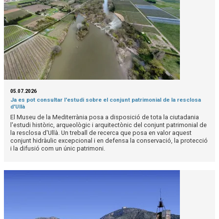
05.07.2026
Ja es pot consultar l'estudi sobre el conjunt patrimonial de la resclosa
d'Ullà
El Museu de la Mediterrània posa a disposició de tota la ciutadania
l'estudi històric, arqueològic i arquitectònic del conjunt patrimonial de
la resclosa d'Ullà. Un treball de recerca que posa en valor aquest
conjunt hidràulic excepcional i en defensa la conservació, la protecció
i la difusió com un únic patrimoni.