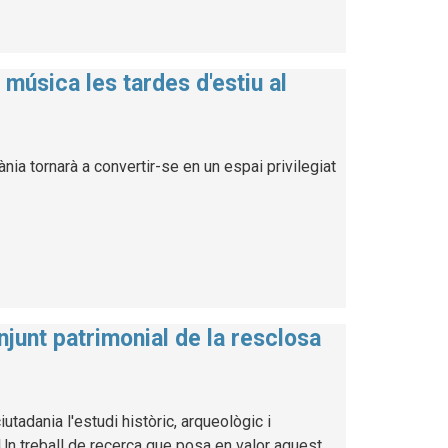
música les tardes d'estiu al
ia tornarà a convertir-se en un espai privilegiat
njunt patrimonial de la resclosa
utadania l'estudi històric, arqueològic i
. Un treball de recerca que posa en valor aquest