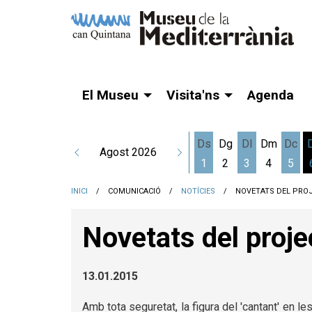
El Museu
Visita'ns
Agenda
Ds
Dg
Dl
Dm
Dc
Agost 2026
1
2
3
4
5
Dissabte 1 d'agost
Dilluns 3 d'a
Dime
INICI
COMUNICACIÓ
NOTÍCIES
NOVETATS DEL PROJ
Novetats del proje
13.01.2015
Amb tota seguretat, la figura del 'cantant' en 