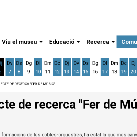
Viu el museu
Educació
Recerca
Comu
Dj
Dv
Ds
Dg
Dl
Dm
Dc
Dj
Dv
Ds
Dg
Dl
Dm
Dc
Dj
6
7
8
9
10
11
12
13
14
15
16
17
18
19
20
gost
cres 5 d'agost
Dijous 6 d'agost
Divendres 7 d'agost
Dissabte 8 d'agost
Dilluns 10 d'agost
Dimecres 12 d'agost
Dijous 13 d'agost
Divendres 14 d'agost
Dissabte 15 d'agost
Dilluns 17 d'ag
Dimec
D
ECTE DE RECERCA "FER DE MÚSIC"
cte de recerca "Fer de Mú
les formacions de les cobles-orquestres, ha estat la que més canv