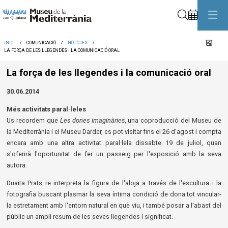
Cerca
Comp
INICI
COMUNICACIÓ
NOTÍCIES
LA FORÇA DE LES LLEGENDES I LA COMUNICACIÓ ORAL
La força de les llegendes i la comunicació oral
30.06.2014
Més activitats paral·leles
Us recordem que
Les dones imaginàries
, una coproducció del Museu de
la Mediterrània i el Museu Darder, es pot visitar fins el 26 d'agost i compta
encara amb una altra activitat paral·lela dissabte 19 de juliol, quan
s'oferirà l'oportunitat de fer un passeig per l'exposició amb la seva
autora.
Duaita Prats re interpreta la figura de l'aloja a través de l'escultura i la
fotografia buscant plasmar la seva íntima condició de dona tot vincular-
la estretament amb l'entorn natural en què viu, i també posar a l'abast del
públic un ampli resum de les seves llegendes i significat.