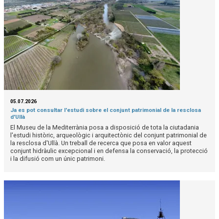
05.07.2026
Ja es pot consultar l'estudi sobre el conjunt patrimonial de la resclosa
d'Ullà
El Museu de la Mediterrània posa a disposició de tota la ciutadania
l'estudi històric, arqueològic i arquitectònic del conjunt patrimonial de
la resclosa d'Ullà. Un treball de recerca que posa en valor aquest
conjunt hidràulic excepcional i en defensa la conservació, la protecció
i la difusió com un únic patrimoni.