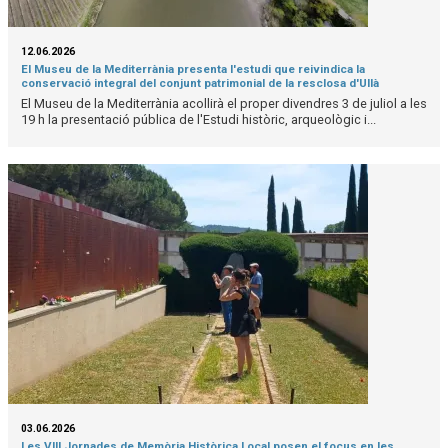
12.06.2026
El Museu de la Mediterrània presenta l'estudi que reivindica la
conservació integral del conjunt patrimonial de la resclosa d'Ullà
El Museu de la Mediterrània acollirà el proper divendres 3 de juliol a les
19 h la presentació pública de l'Estudi històric, arqueològic i...
03.06.2026
Les VIII Jornades de Memòria Històrica Local posen el focus en les