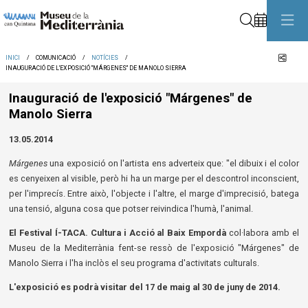
Cerca
Comp
INICI
COMUNICACIÓ
NOTÍCIES
INAUGURACIÓ DE L'EXPOSICIÓ "MÁRGENES" DE MANOLO SIERRA
Inauguració de l'exposició "Márgenes" de
Manolo Sierra
13.05.2014
Márgenes
una exposició on l'artista ens adverteix que: "el dibuix i el color
es cenyeixen al visible, però hi ha un marge per el descontrol inconscient,
per l'imprecís. Entre això, l'objecte i l'altre, el marge d'imprecisió, batega
una tensió, alguna cosa que potser reivindica l'humà, l'animal.
El Festival Í-TACA. Cultura i Acció al Baix Empordà
col·labora amb el
Museu de la Mediterrània fent-se ressò de l'exposició "Márgenes" de
Manolo Sierra i l'ha inclòs el seu programa d'activitats culturals.
L'exposició es podrà visitar del 17 de maig al 30 de juny de 2014.