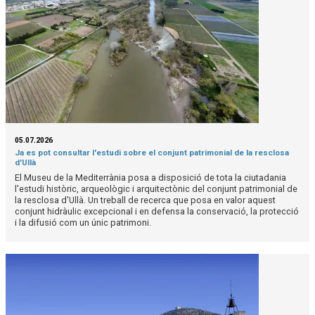
05.07.2026
Ja es pot consultar l'estudi sobre el conjunt patrimonial de la resclosa
d'Ullà
El Museu de la Mediterrània posa a disposició de tota la ciutadania
l'estudi històric, arqueològic i arquitectònic del conjunt patrimonial de
la resclosa d'Ullà. Un treball de recerca que posa en valor aquest
conjunt hidràulic excepcional i en defensa la conservació, la protecció
i la difusió com un únic patrimoni.