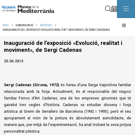
Cerca
Comp
INICI
COMUNICACIÓ
NOTÍCIES
INAUGURACIÓ DE L’EXPOSICIÓ «EVOLUCIÓ, REALITAT I MOVIMENT», DE SERGI CADENAS
Inauguració de l’exposició «Evolució, realitat i
moviment», de Sergi Cadenas
25.06.2013
Sergi Cadenas (Girona, 1972)
és hereu d’una llarga trajectòria familiar
relacionada amb la forja. Actualment, és el responsable del negoci
familiar Ferros d’Art Cadenas, una de les empreses gironines que té
gairebé tres segles d’història. Cadenas va estudiar disseny i forja
artística al Gremi de Serrallers de Barcelona (1992 i 1993), però el seu
apropament al món de la pintura és absolutament autodidacte, de
manera que, per mitjà de l’experimentació, ha anat trobant la seva pròpia
personalitat plàstica.