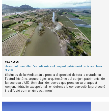
05.07.2026
Ja es pot consultar l'estudi sobre el conjunt patrimonial de la resclosa
d'Ullà
El Museu de la Mediterrània posa a disposició de tota la ciutadania
l'estudi històric, arqueològic i arquitectònic del conjunt patrimonial de
la resclosa d'Ullà. Un treball de recerca que posa en valor aquest
conjunt hidràulic excepcional i en defensa la conservació, la protecció
i la difusió com un únic patrimoni.