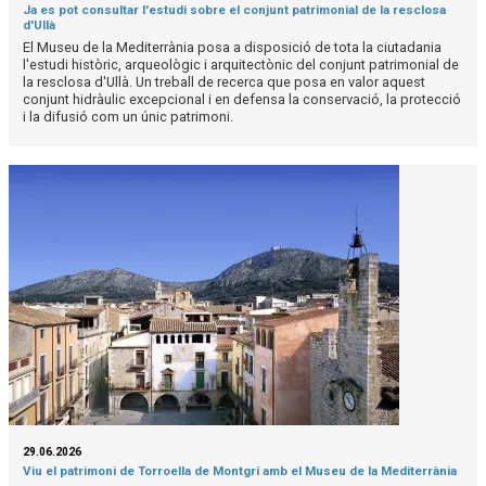
Ja es pot consultar l'estudi sobre el conjunt patrimonial de la resclosa
d'Ullà
El Museu de la Mediterrània posa a disposició de tota la ciutadania
l'estudi històric, arqueològic i arquitectònic del conjunt patrimonial de
la resclosa d'Ullà. Un treball de recerca que posa en valor aquest
conjunt hidràulic excepcional i en defensa la conservació, la protecció
i la difusió com un únic patrimoni.
29.06.2026
Viu el patrimoni de Torroella de Montgrí amb el Museu de la Mediterrània