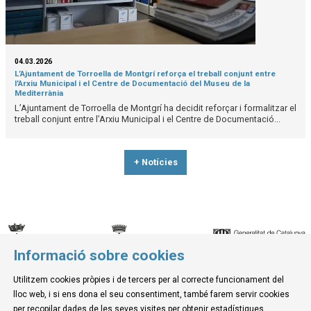
04.03.2026
L’Ajuntament de Torroella de Montgrí reforça el treball conjunt entre
l’Arxiu Municipal i el Centre de Documentació del Museu de la
Mediterrània
L’Ajuntament de Torroella de Montgrí ha decidit reforçar i formalitzar el
treball conjunt entre l’Arxiu Municipal i el Centre de Documentació...
+ Notícies
Informació sobre cookies
© Museu de la Mediterrània
Utilitzem cookies pròpies i de tercers per al correcte funcionament del
C. d'Ullà, 27-31 | 17257 Torroella de Montgrí
lloc web, i si ens dona el seu consentiment, també farem servir cookies
Tel. 972 755 180 a/e: info@museudelamediterrania.cat
per recopilar dades de les seves visites per obtenir estadístiques