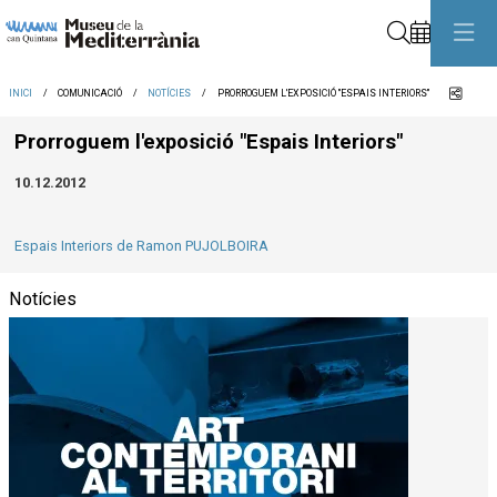
Cerca
Comp
INICI
COMUNICACIÓ
NOTÍCIES
PRORROGUEM L'EXPOSICIÓ "ESPAIS INTERIORS"
Prorroguem l'exposició "Espais Interiors"
10.12.2012
Espais Interiors de Ramon PUJOLBOIRA
Notícies