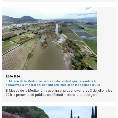
12.06.2026
El Museu de la Mediterrània presenta l'estudi que reivindica la
conservació integral del conjunt patrimonial de la resclosa d'Ullà
El Museu de la Mediterrània acollirà el proper divendres 3 de juliol a les
19 h la presentació pública de l'Estudi històric, arqueològic i...