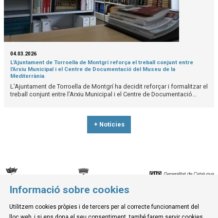
04.03.2026
L’Ajuntament de Torroella de Montgrí reforça el treball conjunt entre
l’Arxiu Municipal i el Centre de Documentació del Museu de la
Mediterrània
L’Ajuntament de Torroella de Montgrí ha decidit reforçar i formalitzar el
treball conjunt entre l’Arxiu Municipal i el Centre de Documentació...
+ Notícies
Informació sobre cookies
© Museu de la Mediterrània
Utilitzem cookies pròpies i de tercers per al correcte funcionament del
C. d'Ullà, 27-31 | 17257 Torroella de Montgrí
lloc web, i si ens dona el seu consentiment, també farem servir cookies