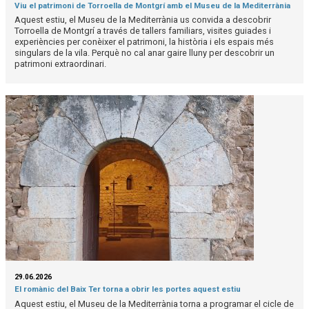
Viu el patrimoni de Torroella de Montgrí amb el Museu de la Mediterrània
Aquest estiu, el Museu de la Mediterrània us convida a descobrir
Torroella de Montgrí a través de tallers familiars, visites guiades i
experiències per conèixer el patrimoni, la història i els espais més
singulars de la vila. Perquè no cal anar gaire lluny per descobrir un
patrimoni extraordinari.
29.06.2026
El romànic del Baix Ter torna a obrir les portes aquest estiu
Aquest estiu, el Museu de la Mediterrània torna a programar el cicle de