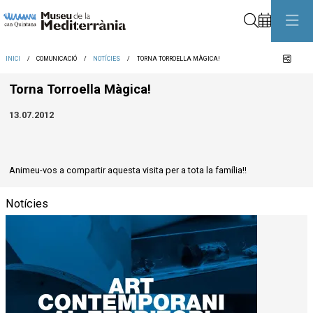
Cerca
Comp
INICI
COMUNICACIÓ
NOTÍCIES
TORNA TORROELLA MÀGICA!
Torna Torroella Màgica!
13.07.2012
Animeu-vos a compartir aquesta visita per a tota la família!!
Notícies