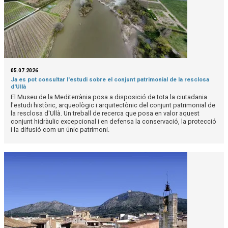
05.07.2026
Ja es pot consultar l'estudi sobre el conjunt patrimonial de la resclosa
d'Ullà
El Museu de la Mediterrània posa a disposició de tota la ciutadania
l'estudi històric, arqueològic i arquitectònic del conjunt patrimonial de
la resclosa d'Ullà. Un treball de recerca que posa en valor aquest
conjunt hidràulic excepcional i en defensa la conservació, la protecció
i la difusió com un únic patrimoni.