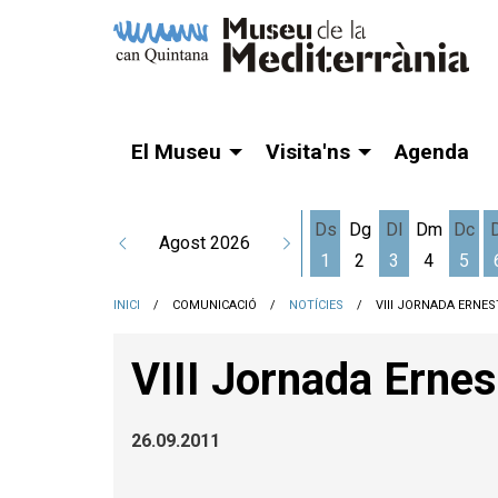
El Museu
Visita'ns
Agenda
Ds
Dg
Dl
Dm
Dc
Agost 2026
1
2
3
4
5
Dissabte 1 d'agost
Dilluns 3 d'a
Dime
INICI
COMUNICACIÓ
NOTÍCIES
VIII JORNADA ERNES
VIII Jornada Ernes
26.09.2011