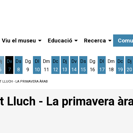
Viu el museu
Educació
Recerca
Comu
Dj
Dv
Ds
Dg
Dl
Dm
Dc
Dj
Dv
Ds
Dg
Dl
Dm
Dc
Dj
6
7
8
9
10
11
12
13
14
15
16
17
18
19
20
gost
cres 5 d'agost
Dijous 6 d'agost
Divendres 7 d'agost
Dissabte 8 d'agost
Dilluns 10 d'agost
Dimecres 12 d'agost
Dijous 13 d'agost
Divendres 14 d'agost
Dissabte 15 d'agost
Dilluns 17 d'ag
Dimec
D
T LLUCH - LA PRIMAVERA ÀRAB
t Lluch - La primavera àr