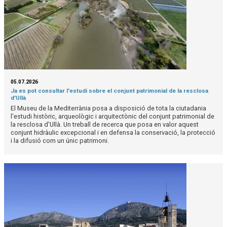
05.07.2026
Ja es pot consultar l'estudi sobre el conjunt patrimonial de la resclosa
d'Ullà
El Museu de la Mediterrània posa a disposició de tota la ciutadania
l'estudi històric, arqueològic i arquitectònic del conjunt patrimonial de
la resclosa d'Ullà. Un treball de recerca que posa en valor aquest
conjunt hidràulic excepcional i en defensa la conservació, la protecció
i la difusió com un únic patrimoni.