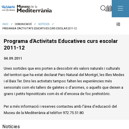
Cerca
Comp
INICI
COMUNICACIÓ
NOTÍCIES
PROGRAMA D'ACTIVITATS EDUCATIVES CURS ESCOLAR 2011-12
Programa d'Activitats Educatives curs escolar
2011-12
04.09.2011
Unes sortides que ens porten a descobrir els valors naturals i culturals
del territori que ha estat declarat Parc Natural del Montgrí, les Illes Medes
i el Baix Ter. Dins les activitats tampoc falten les experiències més
sensorials com els tallers de galetes o d’aromes, o aquells que deixen a
grans i petits hipnotitzats com és el d’encesa de foc prehistòric.
Per a més informació i reserves contacteu amb l'àrea d'educació del
Museu de la Mediterrània al telèfon 972.75.51.80
Notícies