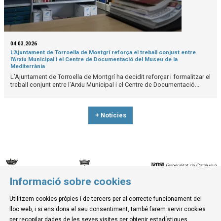
04.03.2026
L’Ajuntament de Torroella de Montgrí reforça el treball conjunt entre
l’Arxiu Municipal i el Centre de Documentació del Museu de la
Mediterrània
L’Ajuntament de Torroella de Montgrí ha decidit reforçar i formalitzar el
treball conjunt entre l’Arxiu Municipal i el Centre de Documentació...
+ Notícies
Informació sobre cookies
© Museu de la Mediterrània
Utilitzem cookies pròpies i de tercers per al correcte funcionament del
C. d'Ullà, 27-31 | 17257 Torroella de Montgrí
lloc web, i si ens dona el seu consentiment, també farem servir cookies
Tel. 972 755 180 a/e: info@museudelamediterrania.cat
per recopilar dades de les seves visites per obtenir estadístiques