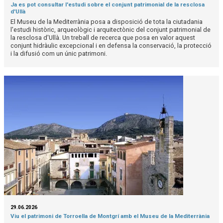
Ja es pot consultar l'estudi sobre el conjunt patrimonial de la resclosa
d'Ullà
El Museu de la Mediterrània posa a disposició de tota la ciutadania
l'estudi històric, arqueològic i arquitectònic del conjunt patrimonial de
la resclosa d'Ullà. Un treball de recerca que posa en valor aquest
conjunt hidràulic excepcional i en defensa la conservació, la protecció
i la difusió com un únic patrimoni.
29.06.2026
Viu el patrimoni de Torroella de Montgrí amb el Museu de la Mediterrània