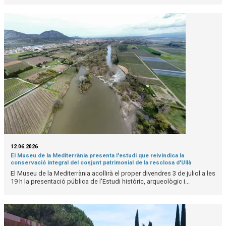
12.06.2026
El Museu de la Mediterrània presenta l'estudi que reivindica la
conservació integral del conjunt patrimonial de la resclosa d'Ullà
El Museu de la Mediterrània acollirà el proper divendres 3 de juliol a les
19 h la presentació pública de l'Estudi històric, arqueològic i...