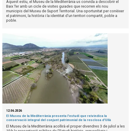
Aquest estiu, el Museu de la Mediterrània us convida a descobrir el
Baix Ter amb un cicle de visites guiades que recorren els nou
municipis del Museu de Suport Territorial. Una oportunitat per conèixer
el patrimoni, la història i la identitat d'un territori compartit, poble a
poble.
12.06.2026
El Museu de la Mediterrània presenta l'estudi que reivindica la
conservació integral del conjunt patrimonial de la resclosa d'Ullà
El Museu de la Mediterrània acollirà el proper divendres 3 de juliol a les
19 h la presentació pública de l'Estudi històric, arqueològic i...