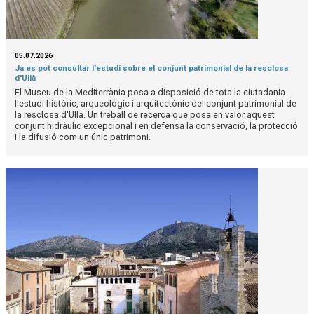
05.07.2026
Ja es pot consultar l'estudi sobre el conjunt patrimonial de la resclosa
d'Ullà
El Museu de la Mediterrània posa a disposició de tota la ciutadania
l'estudi històric, arqueològic i arquitectònic del conjunt patrimonial de
la resclosa d'Ullà. Un treball de recerca que posa en valor aquest
conjunt hidràulic excepcional i en defensa la conservació, la protecció
i la difusió com un únic patrimoni.