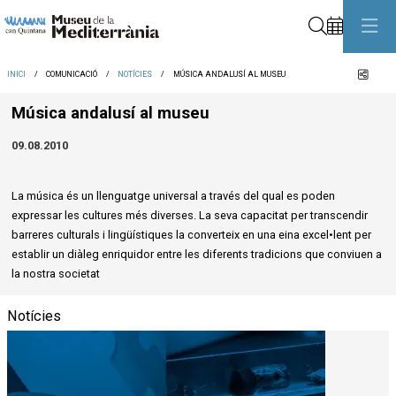
Cerca
Comp
INICI
COMUNICACIÓ
NOTÍCIES
MÚSICA ANDALUSÍ AL MUSEU
Música andalusí al museu
09.08.2010
La música és un llenguatge universal a través del qual es poden
expressar les cultures més diverses. La seva capacitat per transcendir
barreres culturals i lingüístiques la converteix en una eina excel•lent per
establir un diàleg enriquidor entre les diferents tradicions que conviuen a
la nostra societat
Notícies