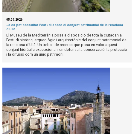
05.07.2026
Ja es pot consultar l'estudi sobre el conjunt patrimonial de la resclosa
d'Ullà
El Museu de la Mediterrània posa a disposició de tota la ciutadania
l'estudi històric, arqueològic i arquitectònic del conjunt patrimonial de
la resclosa d'Ullà. Un treball de recerca que posa en valor aquest
conjunt hidràulic excepcional i en defensa la conservació, la protecció
i la difusió com un únic patrimoni.