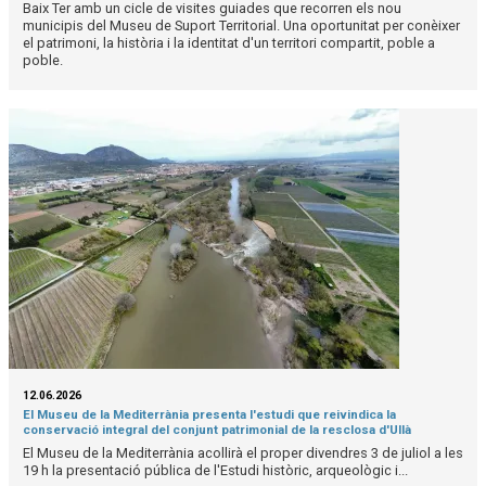
Baix Ter amb un cicle de visites guiades que recorren els nou
municipis del Museu de Suport Territorial. Una oportunitat per conèixer
el patrimoni, la història i la identitat d'un territori compartit, poble a
poble.
12.06.2026
El Museu de la Mediterrània presenta l'estudi que reivindica la
conservació integral del conjunt patrimonial de la resclosa d'Ullà
El Museu de la Mediterrània acollirà el proper divendres 3 de juliol a les
19 h la presentació pública de l'Estudi històric, arqueològic i...