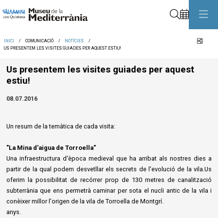
Cerca
Comp
INICI
COMUNICACIÓ
NOTÍCIES
US PRESENTEM LES VISITES GUIADES PER AQUEST ESTIU!
Us presentem les visites guiades per aquest
estiu!
08.07.2016
Un resum de la temàtica de cada visita:
"La Mina d'aigua de Torroella"
Una infraestructura d'època medieval que ha arribat als nostres dies a
partir de la qual podem desvetllar els secrets de l'evolució de la vila.Us
oferim la possibilitat de recórrer prop de 130 metres de canalització
subterrània que ens permetrà caminar per sota el nucli antic de la vila i
conèixer millor l'origen de la vila de Torroella de Montgrí.
anys.