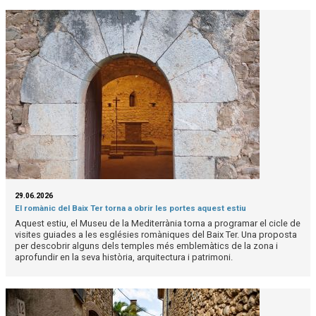
29.06.2026
El romànic del Baix Ter torna a obrir les portes aquest estiu
Aquest estiu, el Museu de la Mediterrània torna a programar el cicle de
visites guiades a les esglésies romàniques del Baix Ter. Una proposta
per descobrir alguns dels temples més emblemàtics de la zona i
aprofundir en la seva història, arquitectura i patrimoni.