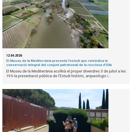
12.06.2026
El Museu de la Mediterrània presenta l'estudi que reivindica la
conservació integral del conjunt patrimonial de la resclosa d'Ullà
El Museu de la Mediterrània acollirà el proper divendres 3 de juliol a les
19 h la presentació pública de l'Estudi històric, arqueològic i...