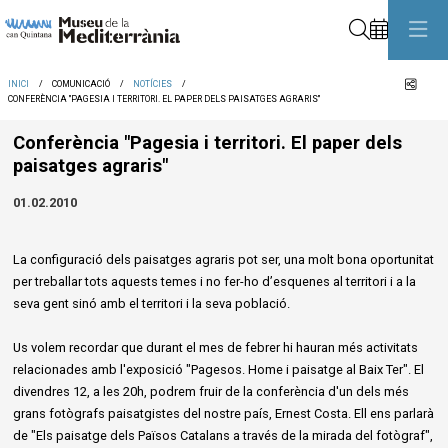
Cerca
Comp
INICI
COMUNICACIÓ
NOTÍCIES
CONFERÈNCIA "PAGESIA I TERRITORI. EL PAPER DELS PAISATGES AGRARIS"
Conferència "Pagesia i territori. El paper dels
paisatges agraris"
01.02.2010
La configuració dels paisatges agraris pot ser, una molt bona oportunitat
per treballar tots aquests temes i no fer-ho d’esquenes al territori i a la
seva gent sinó amb el territori i la seva població.
Us volem recordar que durant el mes de febrer hi hauran més activitats
relacionades amb l'exposició "Pagesos. Home i paisatge al Baix Ter". El
divendres 12, a les 20h, podrem fruir de la conferència d'un dels més
grans fotògrafs paisatgistes del nostre país, Ernest Costa. Ell ens parlarà
de "Els paisatge dels Països Catalans a través de la mirada del fotògraf",