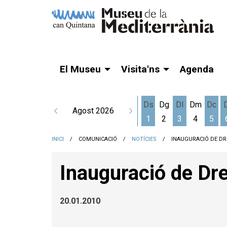
El Museu
Visita'ns
Agenda
Ds
Dg
Dl
Dm
Dc
Agost 2026
1
2
3
4
5
Dissabte 1 d'agost
Dilluns 3 d'a
Dime
INICI
COMUNICACIÓ
NOTÍCIES
INAUGURACIÓ DE D
Inauguració de Dr
20.01.2010