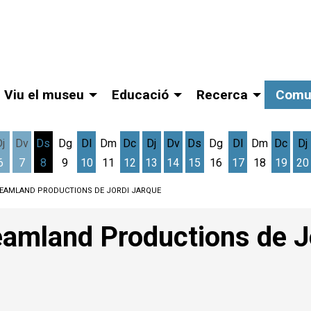
Viu el museu
Educació
Recerca
Comu
Dj
Dv
Ds
Dg
Dl
Dm
Dc
Dj
Dv
Ds
Dg
Dl
Dm
Dc
Dj
6
7
8
9
10
11
12
13
14
15
16
17
18
19
20
gost
cres 5 d'agost
Dijous 6 d'agost
Divendres 7 d'agost
Dissabte 8 d'agost
Dilluns 10 d'agost
Dimecres 12 d'agost
Dijous 13 d'agost
Divendres 14 d'agost
Dissabte 15 d'agost
Dilluns 17 d'ag
Dimec
D
REAMLAND PRODUCTIONS DE JORDI JARQUE
eamland Productions de J