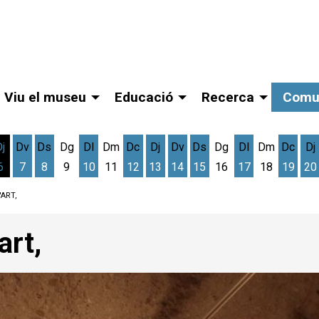
Viu el museu
Educació
Recerca
Comu
Dj
Dv
Ds
Dg
Dl
Dm
Dc
Dj
Dv
Ds
Dg
Dl
Dm
Dc
Dj
6
7
8
9
10
11
12
13
14
15
16
17
18
19
20
gost
cres 5 d'agost
Dijous 6 d'agost
Divendres 7 d'agost
Dissabte 8 d'agost
Dilluns 10 d'agost
Dimecres 12 d'agost
Dijous 13 d'agost
Divendres 14 d'agost
Dissabte 15 d'agost
Dilluns 17 d'ag
Dimec
D
'ART,
art,