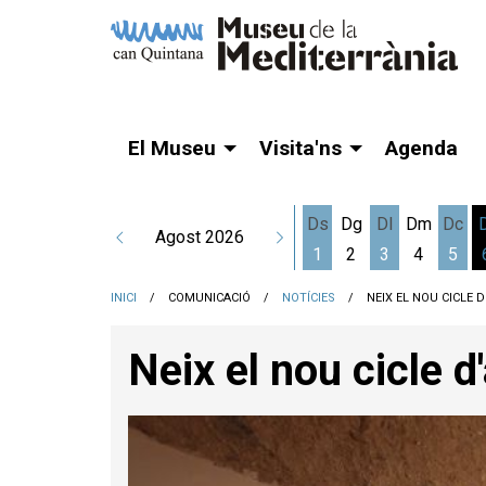
El Museu
Visita'ns
Agenda
Ds
Dg
Dl
Dm
Dc
Agost 2026
1
2
3
4
5
Dissabte 1 d'agost
Dilluns 3 d'a
Dime
INICI
COMUNICACIÓ
NOTÍCIES
NEIX EL NOU CICLE D
Neix el nou cicle d'