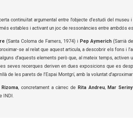
 certa continuïtat argumental entre l’objecte d’estudi del museu i
s més estables i activant un joc de ressonàncies entre ambdós es
re
(Santa Coloma de Farners, 1974) i
Pep Aymerich
(Sarrià de
roximar-se al relat que aquest articula, a descobrir els fons i l
alguns d’aquests elements però que, al mateix temps, activen un
e les seves recerques deriven en dues exposicions que es desple
llà de les parets de l’Espai Montgrí, amb la voluntat d’aproximar
l Rizoma
, concretament a càrrec de
Rita Andreu
,
Mar Seriny
e INDI.