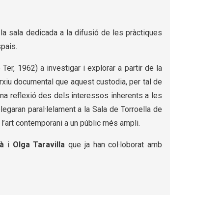
 la sala dedicada a la difusió de les pràctiques
pais.
 Ter, 1962) a investigar i explorar a partir de la
’arxiu documental que aquest custodia, per tal de
a reflexió des dels interessos inherents a les
garan paral·lelament a la Sala de Torroella de
 l’art contemporani a un públic més ampli.
à
i
Olga Taravilla
que ja han col·loborat amb