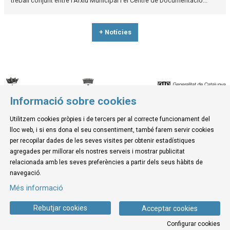
treball conjunt entre l’Arxiu Municipal i el Centre de Documentació...
+ Notícies
Informació sobre cookies
© Museu de la Mediterrània
Utilitzem cookies pròpies i de tercers per al correcte funcionament del
C. d'Ullà, 27-31 | 17257 Torroella de Montgrí
lloc web, i si ens dona el seu consentiment, també farem servir cookies
Tel. 972 755 180 a/e: info@museudelamediterrania.cat
per recopilar dades de les seves visites per obtenir estadístiques
agregades per millorar els nostres serveis i mostrar publicitat
relacionada amb les seves preferències a partir dels seus hàbits de
Sitemap
|
Avís Legal
|
Ús de Cookies
|
Contactar
navegació.
Més informació
Link a instagram
Link a youtube
Link a twitter
Link a facebook
Rebutjar cookies
Acceptar cookies
Configurar cookies