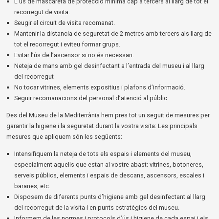
L'ús de mascareta de protecció mínima cap a tercers al llarg de tot el
recorregut de visita.
Seugir el circuit de visita recomanat.
Mantenir la distancia de seguretat de 2 metres amb tercers als llarg de
tot el recorregut i eviteu formar grups.
Evitar l’ús de l’ascensor si no és necessari.
Neteja de mans amb gel desinfectant a l’entrada del museu i al llarg
del recorregut
No tocar vitrines, elements expositius i plafons d’informació.
Seguir recomanacions del personal d’atenció al públic
Des del Museu de la Mediterrània hem pres tot un seguit de mesures per
garantir la higiene i la seguretat durant la vostra visita: Les principals
mesures que apliquem són les següents:
Intensifiquem la neteja de tots els espais i elements del museu,
especialment aquells que estan al vostre abast: vitrines, botoneres,
serveis públics, elements i espais de descans, ascensors, escales i
baranes, etc.
Disposem de diferents punts d’higiene amb gel desinfectant al llarg
del recorregut de la visita i en punts estratègics del museu.
Informem de les normes i protocols d’ús i higiene de cada espai i els