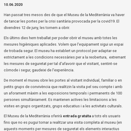
Diapositiva 2 de 3: Reobrim 2
10.06.2020
Han passat tres mesos des de que el Museu de la Mediterrània va haver
de tancar les portes per la crisi sanitària provocada per la covid19. El
divendres 12 de juny, les tornem a obrir.
Els últims dies hem treballat per poder obrir el museu amb totes les
mesures higièniques aplicades. Volem que l'equipament sigui un espai
de trobada segur. El museu ha establert un protocol per adaptar-se
estrictament a les condicions necessàries per a la reobertura, extremant
les mesures de seguretat per tal d'afavorir que el visitant, sentint-se
còmode i segur, gaudeixi de l'experiència.
De moment el museu obre les portes al visitant individual, familiar o en
petits grups de convivència que realitzin la visita pel seu compte i amb
un aforament màxim a les exposicions temporals i permanents de 100
persones simultàniament. Es mantenen actives les limitacions a les
visites en grups organitzats, grups educatius i a les activitats culturals.
El Museu de la Mediterrània oferirà
entrada gratuïta
a tots els usuaris
fins que no es pugui tornar a realitzar una visita completa al museu (en
aquests moments per mesures de seguretat els elements interactius