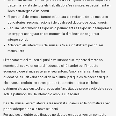
deixem a la vista de tots els treballadors/es i visites, especialment en
llocs estratègics d’ús comú.
El personal del museu també informarà els visitants de les mesures
obligatòries, recomanacions i de qualsevol dubte que pugui sorgir.
Reduïm l’aforament a l’exposició permanent i a l’exposició temporal a
un terç per assegurar en tot moment la distància de seguretat
interpersonal.
Adaptem els interactius del museu i /o els inhabilitem per no ser
manipulats.
El tancament del museu al públic va suposar un impacte directe no
només pel seu valor cultural i educatiu sinó també per l’impacte
econòmic que el museu te en el seu entorn. Amb la crisi sanitària, ha
quedat palès l’alt valor social de la cultura, pel que es fa necessari que
els museus reobrin les seves portes i permetin mostrar els béns
patrimonials que custodien, recuperin l’activitat de preservació dels seus
actius patrimonials i la interacció amb la ciutadania.
Des del museu estem atents a les novetats i canvis en la normatives per
poder adequar-los a la nova situació.
Per qualsevol dubte que tingueu no dubteu en posar-vos en contacte