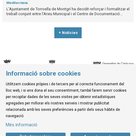
Mediterrània
L’Ajuntament de Torroella de Montgrí ha decidit reforçar i formalitzar el
treball conjunt entre l’Arxiu Municipal i el Centre de Documentació...
+ Notícies
Informació sobre cookies
© Museu de la Mediterrània
Utilitzem cookies pròpies i de tercers per al correcte funcionament del
C. d'Ullà, 27-31 | 17257 Torroella de Montgrí
lloc web, i si ens dona el seu consentiment, també farem servir cookies
Tel. 972 755 180 a/e: info@museudelamediterrania.cat
per recopilar dades de les seves visites per obtenir estadístiques
agregades per millorar els nostres serveis i mostrar publicitat
relacionada amb les seves preferències a partir dels seus hàbits de
Sitemap
|
Avís Legal
|
Ús de Cookies
|
Contactar
navegació.
Més informació
Link a instagram
Link a youtube
Link a twitter
Link a facebook