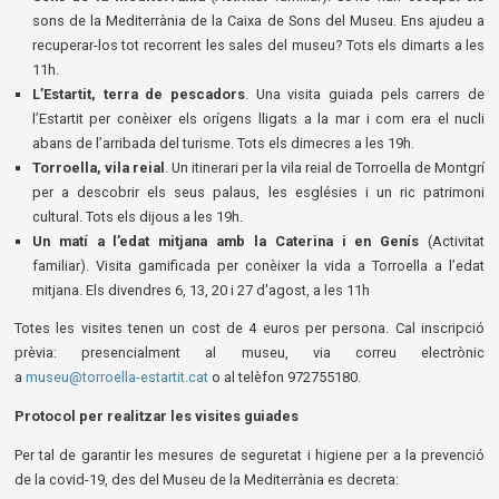
sons de la Mediterrània de la Caixa de Sons del Museu. Ens ajudeu a
recuperar-los tot recorrent les sales del museu? Tots els dimarts a les
11h.
L’Estartit, terra de pescadors
. Una visita guiada pels carrers de
l’Estartit per conèixer els orígens lligats a la mar i com era el nucli
abans de l’arribada del turisme. Tots els dimecres a les 19h.
Torroella, vila reial
. Un itinerari per la vila reial de Torroella de Montgrí
per a descobrir els seus palaus, les esglésies i un ric patrimoni
cultural. Tots els dijous a les 19h.
Un matí a l’edat mitjana amb la Caterina i en Genís
(Activitat
familiar). Visita gamificada per conèixer la vida a Torroella a l’edat
mitjana. Els divendres 6, 13, 20 i 27 d'agost, a les 11h
Totes les visites tenen un cost de 4 euros per persona. Cal inscripció
prèvia: presencialment al museu, via correu electrònic
a
museu@torroella-estartit.cat
o al telèfon 972755180.
Protocol per realitzar les visites guiades
Per tal de garantir les mesures de seguretat i higiene per a la prevenció
de la covid-19, des del Museu de la Mediterrània es decreta: