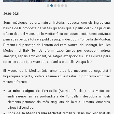
Diapositiva 2 de 6: La guerra de l'arròs | © Museu de la Mediterrània
29.06.2021
Sons, músiques, colors, natura, història... aquests són els ingredients
bàsics de la proposta de visites guiades que a partir del 12 de juliol us
oferim des del Museu de la Mediterrània per aquest estiu. Unes activitats
pensades perquè tots els públics puguin descobrir Torroella de Montgrí,
l'Estartit i el paisatge de l’entorn del Parc Natural del Montgrí, les Illes
Medes i el Baix Ter. Us oferim experiències per descobrir indrets
amagats, espais amb encant, paisatges excepcionals. Unes visites per a
totes les edats i per viure sol, en família o parella. Atrapa-les!
El Museu de la Mediterrània, amb totes les mesures de seguretat i
higièniques vigents, portarà a terme aquest estiu un programa amb cinc
visites diferents:
La mina d’aigua de Torroella
(Activitat familiar). Una visita per
endinsar-nos en les profunditats de Torroella i descobrir un dels
elements patrimonials més singulars de la vila. Dimarts, dimecres,
dijous i divendres.
Sons de la Mediterrània
(Activitat familiar). Se'ns han escapat els