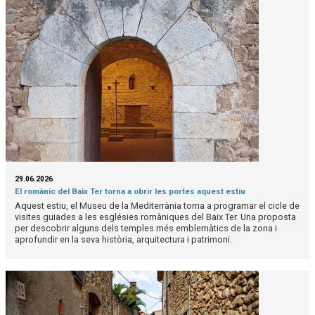
29.06.2026
El romànic del Baix Ter torna a obrir les portes aquest estiu
Aquest estiu, el Museu de la Mediterrània torna a programar el cicle de
visites guiades a les esglésies romàniques del Baix Ter. Una proposta
per descobrir alguns dels temples més emblemàtics de la zona i
aprofundir en la seva història, arquitectura i patrimoni.