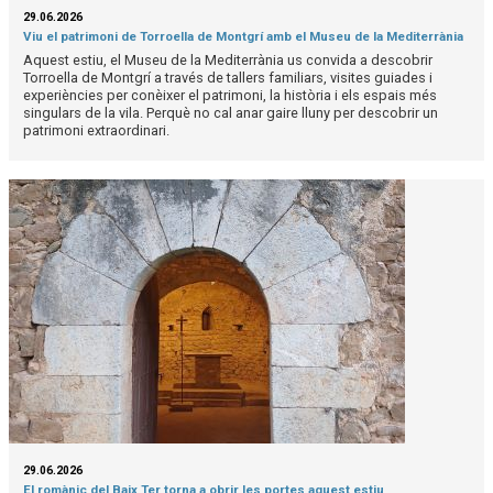
29.06.2026
Viu el patrimoni de Torroella de Montgrí amb el Museu de la Mediterrània
Aquest estiu, el Museu de la Mediterrània us convida a descobrir
Torroella de Montgrí a través de tallers familiars, visites guiades i
experiències per conèixer el patrimoni, la història i els espais més
singulars de la vila. Perquè no cal anar gaire lluny per descobrir un
patrimoni extraordinari.
29.06.2026
El romànic del Baix Ter torna a obrir les portes aquest estiu