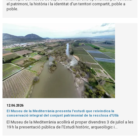
el patrimoni, la història i la identitat d'un territori compartit, poble a
poble.
12.06.2026
El Museu de la Mediterrània presenta l'estudi que reivindica la
conservació integral del conjunt patrimonial de la resclosa d'Ullà
El Museu de la Mediterrània acollirà el proper divendres 3 de juliol a les
19 h la presentació pública de l'Estudi històric, arqueològic i...