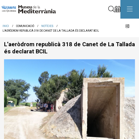
Cerca
Comp
INICI
COMUNICACIÓ
NOTÍCIES
L’AERÒDROM REPUBLICÀ 318 DE CANET DE LA TALLADA ÉS DECLARAT BCIL
L’aeròdrom republicà 318 de Canet de La Tallada
és declarat BCIL