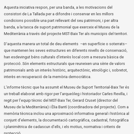
Aquesta iniciativa respon, per una banda, a les motivacions del 
consistori de La Tallada per a difondre i conservar en les millors 
condicions possible una part rellevant del seu patrimoni, i per altra 
banda, a la tasca de suport patrimonial que exerceix el Museu de la 
Mediterrània a través del projecte MST-Baix Ter als municipis del territori.
D’aquesta manera un total de deu elements  –en superfície o soterrats– 
que mantenen les seves estructures en diferents nivells de conservació, 
han esdevingut béns culturals d’interès local com a mesura bàsica de 
protecció. Són elements estructurals que reuneixen una sèrie de valors 
patrimonials amb un interès històric, arquitectònic, etnològic i, sobretot, 
interès en recuperació de la memòria democràtica.
L’informe tècnic que ha assumit el Museu de Suport Territorial-Baix Ter és 
un treball elaborat amb rigor per l’arqueòleg i historiador Carles Revilla, i 
regit per l’equip tècnic del MST-Baix Ter, Gerard Cruset (director del 
Museu de la Mediterrània) i Èlia Bantí (coordinadora del projecte). Com a 
memòria tècnica inclou una aproximació informativa general i històrica al 
conjunt d’elements, la documentació cartogràfica, cadastral, fotogràfica 
i planimètrica de cadascun d’ells, i els motius, normativa i criteris de 
protecció.