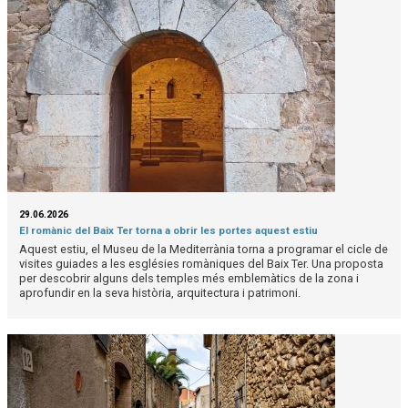
29.06.2026
El romànic del Baix Ter torna a obrir les portes aquest estiu
Aquest estiu, el Museu de la Mediterrània torna a programar el cicle de
visites guiades a les esglésies romàniques del Baix Ter. Una proposta
per descobrir alguns dels temples més emblemàtics de la zona i
aprofundir en la seva història, arquitectura i patrimoni.