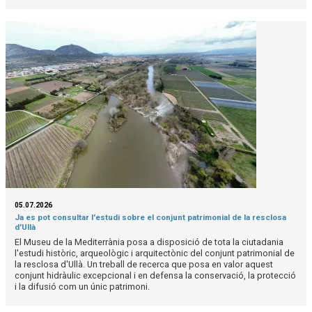
05.07.2026
Ja es pot consultar l'estudi sobre el conjunt patrimonial de la resclosa
d'Ullà
El Museu de la Mediterrània posa a disposició de tota la ciutadania
l'estudi històric, arqueològic i arquitectònic del conjunt patrimonial de
la resclosa d'Ullà. Un treball de recerca que posa en valor aquest
conjunt hidràulic excepcional i en defensa la conservació, la protecció
i la difusió com un únic patrimoni.