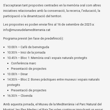
S’acceptaran tant propostes centrades en la memòria oral com altres
iniciatives relacionades amb la conservació, la recerca, l’educació, la
participació o la dinamització del territori.
Les propostes es poden enviar fins al 16 de setembre de 2025 a:
info@museudelamediterrania.cat
Programa previst (en fase de predefinició):
10.00 h – Cafè de benvinguda
10.30 h – Inici de la jornada
10.45 h – Bloc 1: Memòria oral i espais naturals protegits
Conferència marc
Presentació de projectes
13.00 h – Dinar
14.30 h – Bloc 2: Bones pràctiques entre museus i espais naturals
protegits
Presentació de projectes
16.30 h – Cloenda
Amb aquesta jornada, el Museu de la Mediterrània i el Parc Natural del
Montgrí, les Illes Medes i el Baix Ter volen continuar impulsant un espai