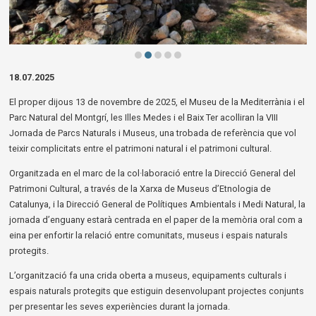
Diapositiva 2 de 5
18.07.2025
El proper dijous 13 de novembre de 2025, el Museu de la Mediterrània i el
Parc Natural del Montgrí, les Illes Medes i el Baix Ter acolliran la VIII
Jornada de Parcs Naturals i Museus, una trobada de referència que vol
teixir complicitats entre el patrimoni natural i el patrimoni cultural.
Organitzada en el marc de la col·laboració entre la Direcció General del
Patrimoni Cultural, a través de la Xarxa de Museus d’Etnologia de
Catalunya, i la Direcció General de Polítiques Ambientals i Medi Natural, la
jornada d’enguany estarà centrada en el paper de la memòria oral com a
eina per enfortir la relació entre comunitats, museus i espais naturals
protegits.
L’organització fa una crida oberta a museus, equipaments culturals i
espais naturals protegits que estiguin desenvolupant projectes conjunts
per presentar les seves experiències durant la jornada.