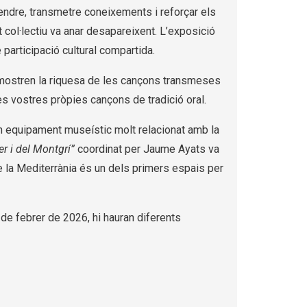
rendre, transmetre coneixements i reforçar els
it col·lectiu va anar desapareixent. L’exposició
participació cultural compartida.
e mostren la riquesa de les cançons transmeses
s vostres pròpies cançons de tradició oral.
n equipament museístic molt relacionat amb la
er i del Montgrí”
coordinat per Jaume Ayats va
e la Mediterrània és un dels primers espais per
 de febrer de 2026, hi hauran diferents