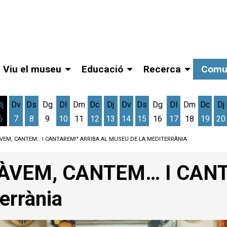
Viu el museu
Educació
Recerca
Comu
Dj
Dv
Ds
Dg
Dl
Dm
Dc
Dj
Dv
Ds
Dg
Dl
Dm
Dc
Dj
6
7
8
9
10
11
12
13
14
15
16
17
18
19
20
gost
cres 5 d'agost
Dijous 6 d'agost
Divendres 7 d'agost
Dissabte 8 d'agost
Dilluns 10 d'agost
Dimecres 12 d'agost
Dijous 13 d'agost
Divendres 14 d'agost
Dissabte 15 d'agost
Dilluns 17 d'ag
Dimec
D
ÀVEM, CANTEM… I CANTAREM!" ARRIBA AL MUSEU DE LA MEDITERRÀNIA
TÀVEM, CANTEM… I CANTA
errània