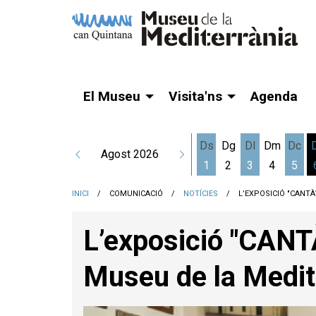
El Museu
Visita'ns
Agenda
Ds
Dg
Dl
Dm
Dc
Agost 2026
1
2
3
4
5
Dissabte 1 d'agost
Dilluns 3 d'a
Dime
INICI
COMUNICACIÓ
NOTÍCIES
L’EXPOSICIÓ "CANT
L’exposició "CAN
Museu de la Medit