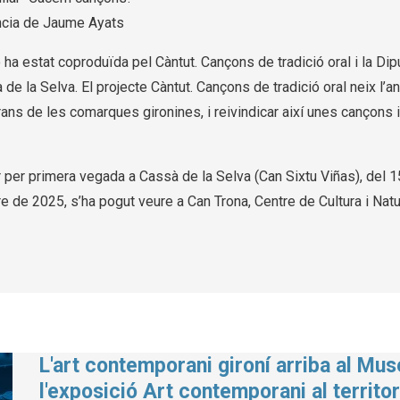
ència de Jaume Ayats
ó ha estat coproduïda pel Càntut. Cançons de tradició oral i la Dip
de la Selva. El projecte Càntut. Cançons de tradició oral neix l’a
ns de les comarques gironines, i reivindicar així unes cançons i 
r per primera vegada a Cassà de la Selva (Can Sixtu Viñas), del
de 2025, s’ha pogut veure a Can Trona, Centre de Cultura i Natura
L'art contemporani gironí arriba al Mu
l'exposició Art contemporani al territor