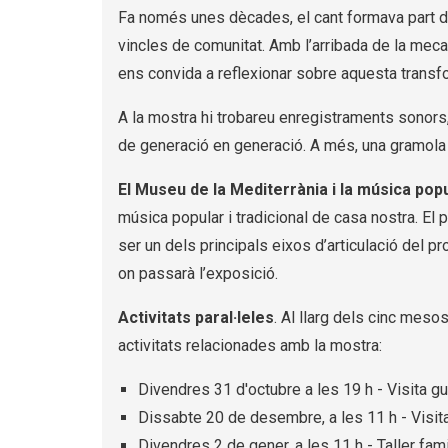
Fa només unes dècades, el cant formava part del 
vincles de comunitat. Amb l’arribada de la mecani
ens convida a reflexionar sobre aquesta transfo
A la mostra hi trobareu enregistraments sonors
de generació en generació. A més, una gramola 
El Museu de la Mediterrània i la música popu
música popular i tradicional de casa nostra. El 
ser un dels principals eixos d’articulació del
on passarà l’exposició.
Activitats paral·leles
. Al llarg dels cinc meso
activitats relacionades amb la mostra:
Divendres 31 d'octubre a les 19 h - Visita g
Dissabte 20 de desembre, a les 11 h - Visit
Divendres 2 de gener, a les 11 h - Taller fa