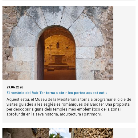
29.06.2026
El romànic del Baix Ter torna a obrir les portes aquest estiu
Aquest estiu, el Museu de la Mediterrània torna a programar el cicle de
visites guiades a les esglésies romàniques del Baix Ter. Una proposta
per descobrir alguns dels temples més emblemàtics de la zona i
aprofundir en la seva història, arquitectura i patrimoni.