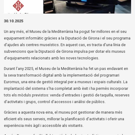
Diapositiva 1 de 1
30.10.2025
Un any més, el Museu de la Mediterrània ha pogut fer millores en el seu
equipament informàtic gràcies a la Diputació de Girona i el seu programa
d’ajudes als centres museístics. En aquest cas, es tracta d’una línia de
subvencions que la Diputació de Girona impulsa per dotar els museus
d’equipaments relacionats amb les noves tecnologies.
Durant l’any 2025, el Museu de la Mediterrània ha fet un pas endavant en
la seva transformació digital amb la implementació del programari
Euromus, una eina de gestió integral per a museus i espais culturals. La
implantació del sistema s’ha completat amb èxit i ha permès incorporar
tots els mòduls previstos: venda d’entrades i gestió de taquilla, reserves
d’activitats i grups, control d’accessos i anàlisi de públics.
Gràcies a aquesta nova eina, el museu pot gestionar de manera més
eficient els seus serveis, millorar la planificació d’activitats i oferir una
experiència més àgil i accessible als visitants.