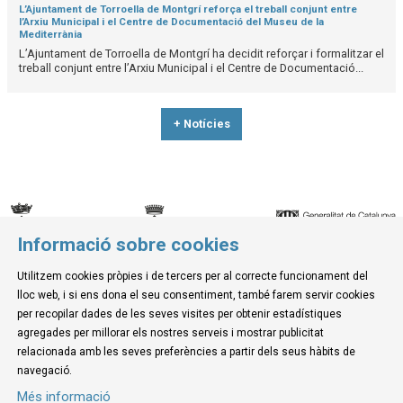
L’Ajuntament de Torroella de Montgrí reforça el treball conjunt entre
l’Arxiu Municipal i el Centre de Documentació del Museu de la
Mediterrània
L’Ajuntament de Torroella de Montgrí ha decidit reforçar i formalitzar el
treball conjunt entre l’Arxiu Municipal i el Centre de Documentació...
+ Notícies
Informació sobre cookies
© Museu de la Mediterrània
Utilitzem cookies pròpies i de tercers per al correcte funcionament del
C. d'Ullà, 27-31 | 17257 Torroella de Montgrí
lloc web, i si ens dona el seu consentiment, també farem servir cookies
Tel. 972 755 180 a/e: info@museudelamediterrania.cat
per recopilar dades de les seves visites per obtenir estadístiques
agregades per millorar els nostres serveis i mostrar publicitat
relacionada amb les seves preferències a partir dels seus hàbits de
Sitemap
|
Avís Legal
|
Ús de Cookies
|
Contactar
navegació.
Més informació