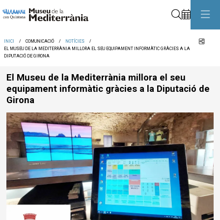
Cerca
Comp
INICI
COMUNICACIÓ
NOTÍCIES
EL MUSEU DE LA MEDITERRÀNIA MILLORA EL SEU EQUIPAMENT INFORMÀTIC GRÀCIES A LA
DIPUTACIÓ DE GIRONA
El Museu de la Mediterrània millora el seu
equipament informàtic gràcies a la Diputació de
Girona