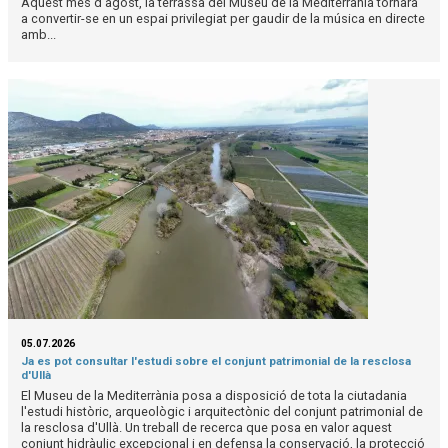
Aquest mes d'agost, la terrassa del Museu de la Mediterrània tornarà
a convertir-se en un espai privilegiat per gaudir de la música en directe
amb...
05.07.2026
Ja es pot consultar l'estudi sobre el conjunt patrimonial de la resclosa
d'Ullà
El Museu de la Mediterrània posa a disposició de tota la ciutadania
l'estudi històric, arqueològic i arquitectònic del conjunt patrimonial de
la resclosa d'Ullà. Un treball de recerca que posa en valor aquest
conjunt hidràulic excepcional i en defensa la conservació, la protecció